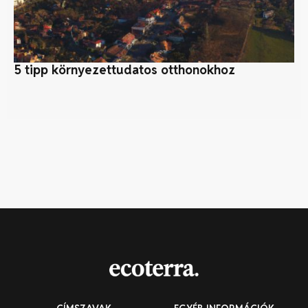
5 tipp környezettudatos otthonokhoz
Mi
ko