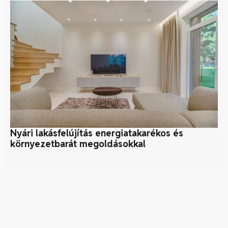
Nyári lakásfelújítás energiatakarékos és
5 
környezetbarát megoldásokkal