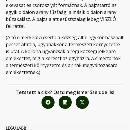
ekevasat és csoroszlyát formáznak. A pajzstartó az
egyik oldalon arany fűzfaág, a másik oldalon arany
búzakalász. A pajzs alatt ezüstszalag lebeg VISZLÓ
felirattal.
(A fő címerkép: a cserfa a község által egykor használt
pecsét ábrája, ugyanakkor a természeti környezetre
is utal. A korona ugyancsak a régi községi jelképre
emlékeztet, míg a kereszt az egyházra. A címertartók
a természeti környezetre és annak megváltozására
emlékeztetnek.)
Tetszett a cikk? Oszd meg ismerőseiddel is!
LEGÚJABB