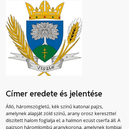
Címer eredete és jelentése
Álló, háromszögletű, kék színű katonai pajzs,
amelynek alapját zöld színű, arany orosz kereszttel
díszített halom foglalja el; a halmon ezüst cserfa áll. A
pajzson háromlombú aranykorona, amelynek lombjai