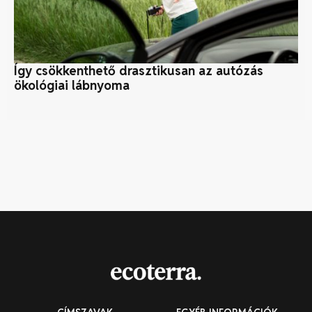
Így csökkenthető drasztikusan az autózás
Ge
ökológiai lábnyoma