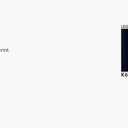
LE
rint.
Kö