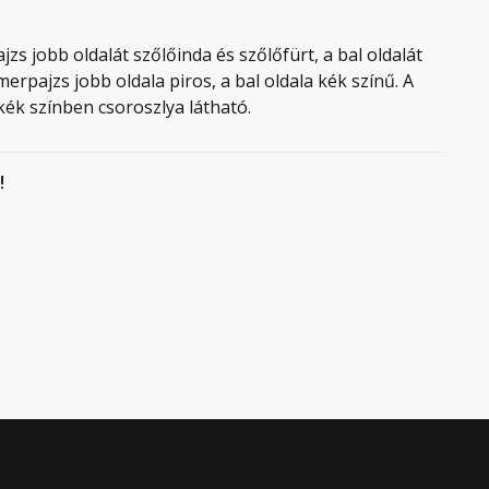
zs jobb oldalát szőlőinda és szőlőfürt, a bal oldalát
erpajzs jobb oldala piros, a bal oldala kék színű. A
 kék színben csoroszlya látható.
!