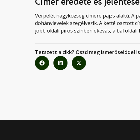
Címer eredete és jelentése
Verpelét nagyközség címere pajzs alakú. A paj
dohánylevelek szegélyezik. A ketté osztott cím
jobb oldali piros színben ekevas, a bal oldali
Tetszett a cikk? Oszd meg ismerőseiddel is