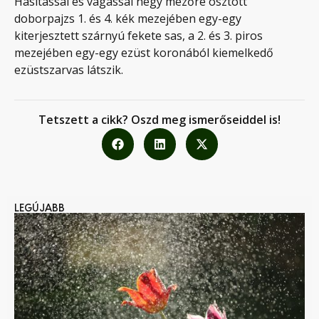
Hasítással és vágással négy mezőre osztott
doborpajzs 1. és 4. kék mezejében egy-egy
kiterjesztett szárnyú fekete sas, a 2. és 3. piros
mezejében egy-egy ezüst koronából kiemelkedő
ezüstszarvas látszik.
Tetszett a cikk? Oszd meg ismerőseiddel is!
LEGÚJABB