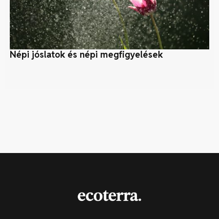
Népi jóslatok és népi megfigyelések
B