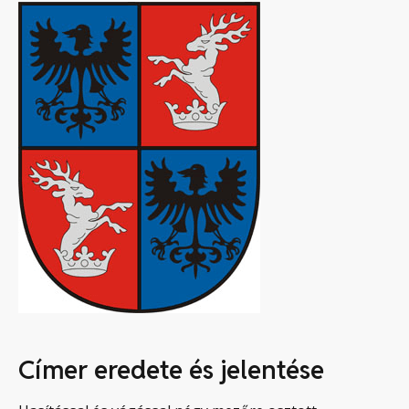
Címer eredete és jelentése