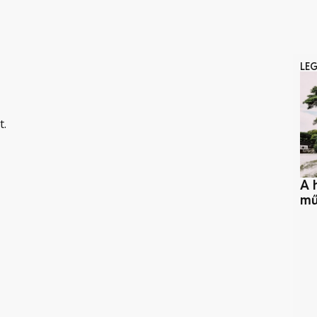
LE
t.
A 
mű