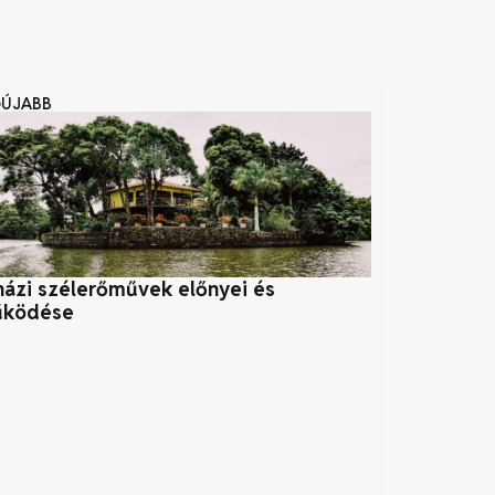
GÚJABB
házi szélerőművek előnyei és
Napelem
ködése