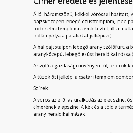
Címer eredete és jelentése
Álló, háromszögű, kékkel vörössel hasított, 
pajzsközépen lebegő ezüsttemplom, jobb paj
történelmi templomra emlékeztet, ill. a múltat
hullámpólya a patakokat jelképezi.)
A bal pajzstalpon lebegő arany szőlőfürt, a 
aranyközepű, lebegő ezüst heraldikai rózsa 
A szőlő a gazdasági növényen túl, az örök kö
A túzok ősi jelkép, a csatári templom dombo
Színek:
A vörös az erő, az uralkodás az élet színe, ősi
címerének alapszíne. A kék és a zöld a termé
arany heraldikai mázak.