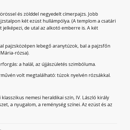
vörössel és zölddel negyedelt címerpajzs. Jobb
zstalpon két ezüst hullámpólya. (A templom a csatári
 jelképezi, de utal az alkotó emberre is. A két
bal pajzsközépen lebegő aranytúzok, bal a pajzsfőn
(Mária-rózsa).
rforgás: a halál, az újjászületés szimbóluma.
rművén volt megtalálható: túzok nyelvén rózsákkal.
 klasszikus nemesi heraldikai szín, IV. László király
szet, a nyugalom, a reménység színei. Az ezüst és az