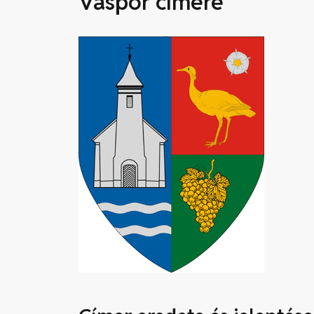
Vaspör címere