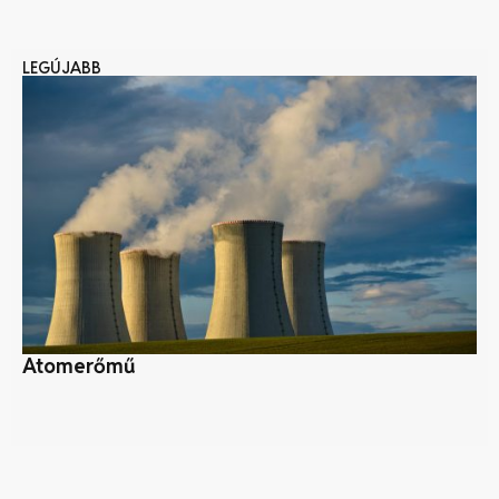
LEGÚJABB
Atomerőmű
Ne