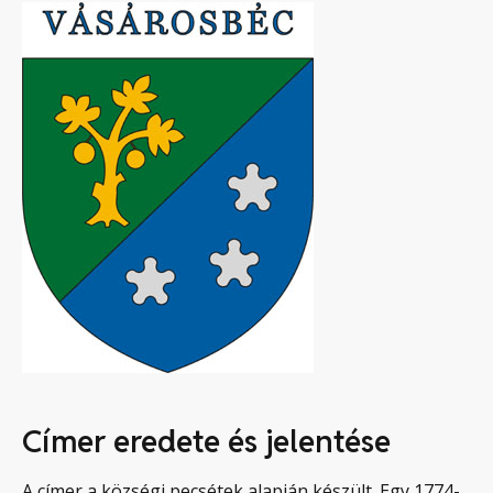
Címer eredete és jelentése
A címer a községi pecsétek alapján készült. Egy 1774-