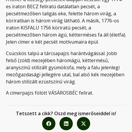
es iraton BECZ feliratú datálatlan pecsét, a
pecsétmezőben taligás eke, felette három virág, a
köriratban is három virág látható. A másik, 1776-os
iraton KISFALU 1756 köriratú pecsét, a
pecsétmezőben három ágú, kétterméses fa áll (életfa).
Jelen címer e két pecsét motívumaira épül.
Csücskös talpú a tárcsapajzs harántvágással. Jobb
felső (zöld) mezejében háromágú, kéttermésű,
aranyszínű stilizált gyümölcsfa, mely a falu jelenlegi
mezőgazdasági jellegére utal, bal alsó kék mezejében
három stilizált ezüstszínű virág.
A címerpajzs fölött VÁSÁROSBÉC felirat.
Tetszett a cikk? Oszd meg ismerőseiddel is!