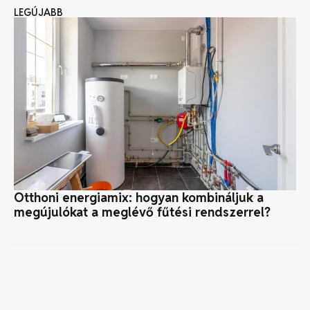
LEGÚJABB
Otthoni energiamix: hogyan kombináljuk a
5 
megújulókat a meglévő fűtési rendszerrel?