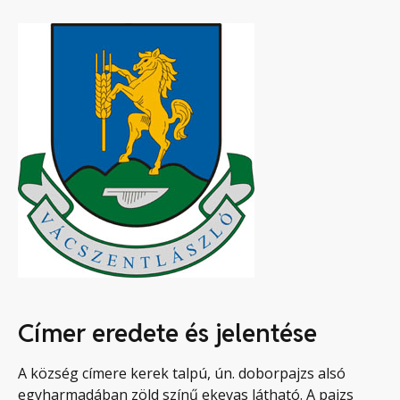
Címer eredete és jelentése
A község címere kerek talpú, ún. doborpajzs alsó
egyharmadában zöld színű ekevas látható. A pajzs