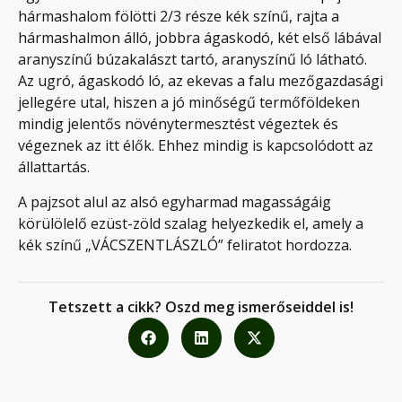
hármashalom fölötti 2/3 része kék színű, rajta a
hármashalmon álló, jobbra ágaskodó, két első lábával
aranyszínű búzakalászt tartó, aranyszínű ló látható.
Az ugró, ágaskodó ló, az ekevas a falu mezőgazdasági
jellegére utal, hiszen a jó minőségű termőföldeken
mindig jelentős növénytermesztést végeztek és
végeznek az itt élők. Ehhez mindig is kapcsolódott az
állattartás.
A pajzsot alul az alsó egyharmad magasságáig
körülölelő ezüst-zöld szalag helyezkedik el, amely a
kék színű „VÁCSZENTLÁSZLÓ” feliratot hordozza.
Tetszett a cikk? Oszd meg ismerőseiddel is!