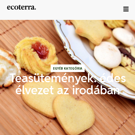
EGYÉB KATEGÓRIA
Teasütemények: édes
élvezet az irodában