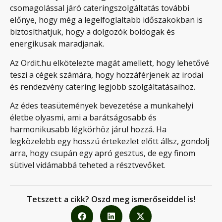
csomagolással járó cateringszolgáltatás további
előnye, hogy még a legelfoglaltabb időszakokban is
biztosíthatjuk, hogy a dolgozók boldogak és
energikusak maradjanak.
Az Ordit.hu elkötelezte magát amellett, hogy lehetővé
teszi a cégek számára, hogy hozzáférjenek az irodai
és rendezvény catering legjobb szolgáltatásaihoz.
Az édes teasütemények bevezetése a munkahelyi
életbe olyasmi, ami a barátságosabb és
harmonikusabb légkörhöz járul hozzá. Ha
legközelebb egy hosszú értekezlet előtt állsz, gondolj
arra, hogy csupán egy apró gesztus, de egy finom
sütivel vidámabbá teheted a résztvevőket.
Tetszett a cikk? Oszd meg ismerőseiddel is!