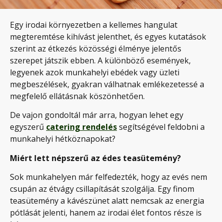
Egy irodai környezetben a kellemes hangulat
megteremtése kihívást jelenthet, és egyes kutatások
szerint az étkezés közösségi élménye jelentős
szerepet játszik ebben. A különböző események,
legyenek azok munkahelyi ebédek vagy üzleti
megbeszélések, gyakran válhatnak emlékezetessé a
megfelelő ellátásnak köszönhetően.
De vajon gondoltál már arra, hogyan lehet egy
egyszerű
catering rendelés
segítségével feldobni a
munkahelyi hétköznapokat?
Miért lett népszerű az édes teasütemény?
Sok munkahelyen már felfedezték, hogy az evés nem
csupán az étvágy csillapítását szolgálja. Egy finom
teasütemény a kávészünet alatt nemcsak az energia
pótlását jelenti, hanem az irodai élet fontos része is