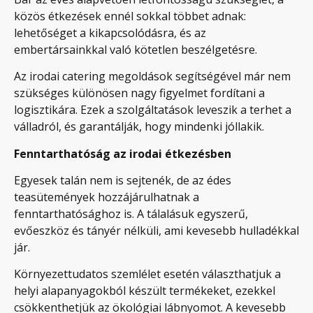
közös étkezések ennél sokkal többet adnak:
lehetőséget a kikapcsolódásra, és az
embertársainkkal való kötetlen beszélgetésre.
Az irodai catering megoldások segítségével már nem
szükséges különösen nagy figyelmet fordítani a
logisztikára. Ezek a szolgáltatások leveszik a terhet a
válladról, és garantálják, hogy mindenki jóllakik.
Fenntarthatóság az irodai étkezésben
Egyesek talán nem is sejtenék, de az édes
teasütemények hozzájárulhatnak a
fenntarthatósághoz is. A tálalásuk egyszerű,
evőeszköz és tányér nélküli, ami kevesebb hulladékkal
jár.
Környezettudatos szemlélet esetén választhatjuk a
helyi alapanyagokból készült termékeket, ezekkel
csökkenthetjük az ökológiai lábnyomot. A kevesebb