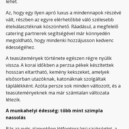
lehet.
Az, hogy egy ilyen apró luxus a mindennapok részévé
vált, részben az egyre elérhetőbbé váló szélesebb
ételválasztéknak köszönhető. Ráadásul, a megfelelő
catering partnerek segítségével már könnyedén
megoldható, hogy mindenki hozzájusson kedvenc
édességéhez.
A teasütemények története egészen régre nyúlik
vissza. A korai időkben a perzsa pékek készítettek
hosszan eltartható, kemény kekszeket, amelyek
elsősorban utazóknak, katonáknak szolgáltak
táplálékként. Azóta persze sok minden változott, és a
teasüteményeknek ma már számtalan változata
létezik.
A munkahelyi édesség: több mint szimpla
nassolás
Bár az evés alapvetően létfontosságú szükséglet, a