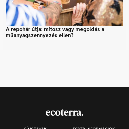
A repohár útja: mítosz vagy megoldás a
Cs
műanyagszennyezés ellen?
fa