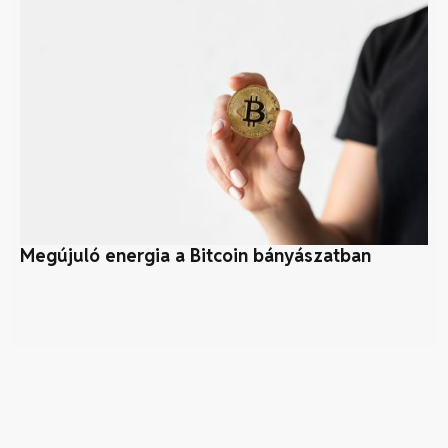
Megújuló energia a Bitcoin bányászatban
S