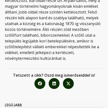
kettéosztott. Bal oldali része ún. Árpád-sávos, mely a
magyar történelmi hagyományoknak kíván emléket
állítani. Jobb oldali része szintén kettéosztott. Felső
részén kék alapon kard és szablya található, melyek
utalnak a község és a katonaság 1870-ig visszanyúló
közös történelmére. Álló részén zöld mezőben
szőlőfürt található, bíborszemekkel. A szőlő utal a
település legújabb kori betelepülésére, amikor is
szőlőtelepítést vállaló emberekkel népesítették be a
vidéket, emellett jelképezi a kertészeti,
növénytermesztési kultúránkat is.
Tetszett a cikk? Oszd meg ismerőseiddel is!
LEGÚJABB