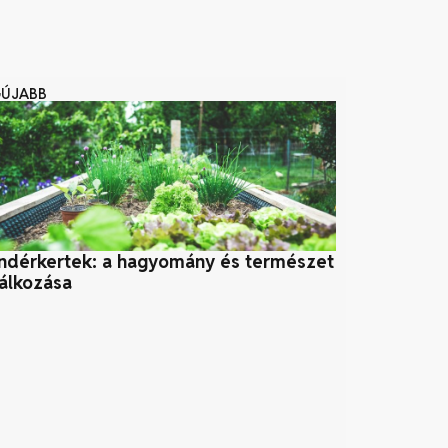
GÚJABB
ndérkertek: a hagyomány és természet
Pizsamában a
lálkozása
az otthoni m