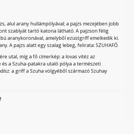
jzs, alul arany hullámpólyával; a pajzs mezejében jobb
ont szablyát tartó katona látható. A pajzson félig
bú aranykoronával, amelyből ezüstgriff emelkedik ki.
ny. A pajzs alatt egy szalag lebeg, felirata: SZUHAFŐ.
e utal, míg a fő címerkép: a lovas vitéz az
e és a Szuha-patakra utaló pólya a természeti
dísz: a griff a Szuha völgyéből származó Szuhay
!