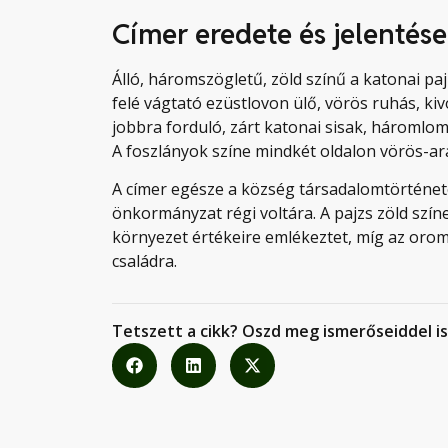
Címer eredete és jelentése
Álló, háromszögletű, zöld színű a katonai pa
felé vágtató ezüstlovon ülő, vörös ruhás, kiv
jobbra forduló, zárt katonai sisak, háromlom
A foszlányok színe mindkét oldalon vörös-ara
A címer egésze a község társadalomtörténetér
önkormányzat régi voltára. A pajzs zöld szín
környezet értékeire emlékeztet, míg az orom
családra.
Tetszett a cikk? Oszd meg ismerőseiddel is