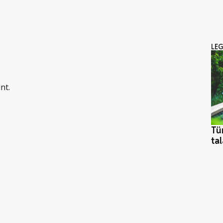
LE
nt.
Tü
ta