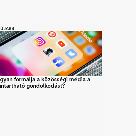
GÚJABB
gyan formálja a közösségi média a
ÚME, azaz út
nntartható gondolkodást?