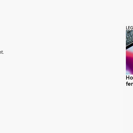
LE
t.
Ho
fe