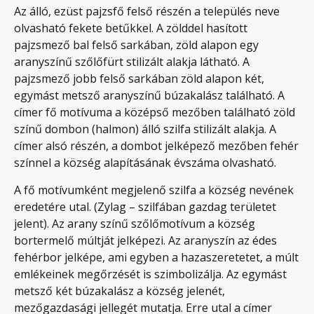
Az álló, ezüst pajzsfő felső részén a település neve
olvasható fekete betűkkel. A zölddel hasított
pajzsmező bal felső sarkában, zöld alapon egy
aranyszínű szőlőfürt stilizált alakja látható. A
pajzsmező jobb felső sarkában zöld alapon két,
egymást metsző aranyszínű búzakalász található. A
címer fő motívuma a középső mezőben található zöld
színű dombon (halmon) álló szilfa stilizált alakja. A
címer alsó részén, a dombot jelképező mezőben fehér
színnel a község alapításának évszáma olvasható.
A fő motívumként megjelenő szilfa a község nevének
eredetére utal. (Zylag – szilfában gazdag területet
jelent). Az arany színű szőlőmotívum a község
bortermelő múltját jelképezi. Az aranyszín az édes
fehérbor jelképe, ami egyben a hazaszeretetet, a múlt
emlékeinek megőrzését is szimbolizálja. Az egymást
metsző két búzakalász a község jelenét,
mezőgazdasági jellegét mutatja. Erre utal a címer