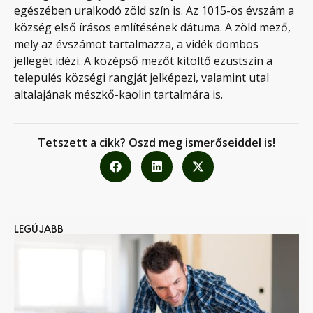
egészében uralkodó zöld szín is. Az 1015-ös évszám a
község első írásos említésének dátuma. A zöld mező,
mely az évszámot tartalmazza, a vidék dombos
jellegét idézi. A középső mezőt kitöltő ezüstszín a
település községi rangját jelképezi, valamint utal
altalajának mészkő-kaolin tartalmára is.
Tetszett a cikk? Oszd meg ismerőseiddel is!
LEGÚJABB