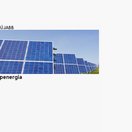
GÚJABB
penergia
Geotermikus