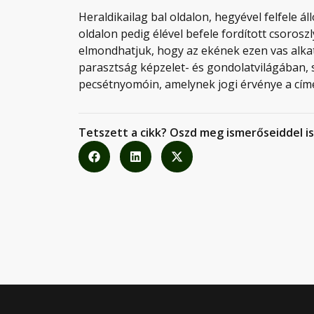
Heraldikailag bal oldalon, hegyével felfele áll
oldalon pedig élével befele fordított csorosz
elmondhatjuk, hogy az ekének ezen vas alkatr
parasztság képzelet- és gondolatvilágában, 
pecsétnyomóin, amelynek jogi érvénye a cím
Tetszett a cikk? Oszd meg ismerőseiddel is