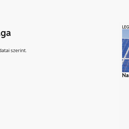
LE
ága
atai szerint.
Na