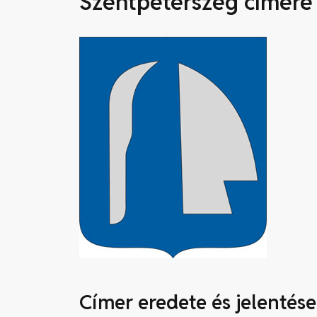
Szentpéterszeg címere
Címer eredete és jelentése