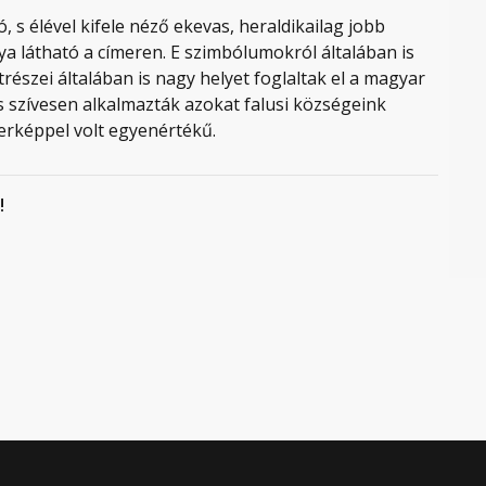
ó, s élével kifele néző ekevas, heraldikailag jobb
lya látható a címeren. E szimbólumokról általában is
észei általában is nagy helyet foglaltak el a magyar
s szívesen alkalmazták azokat falusi községeink
erképpel volt egyenértékű.
!