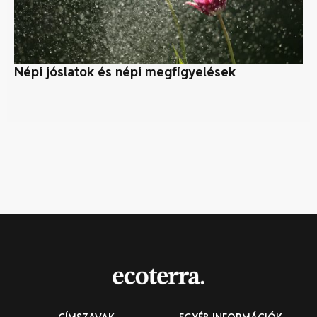
Népi jóslatok és népi megfigyelések
Mi
n