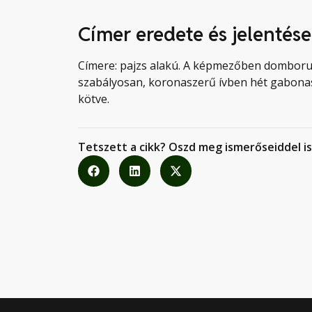
Címer eredete és jelentése
Címere: pajzs alakú. A képmezőben domboruló
szabályosan, koronaszerű ívben hét gabonas
kötve.
Tetszett a cikk? Oszd meg ismerőseiddel is