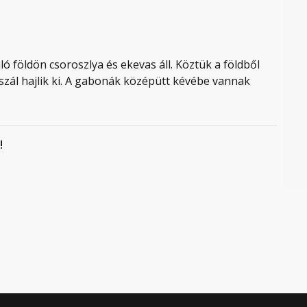
 földön csoroszlya és ekevas áll. Köztük a földből
zál hajlik ki. A gabonák középütt kévébe vannak
!