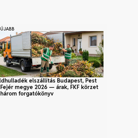
GÚJABB
ldhulladék elszállítás Budapest, Pest
Otthoni ener
 Fejér megye 2026 — árak, FKF körzet
a megújulóka
 három forgatókönyv
rendszerrel?