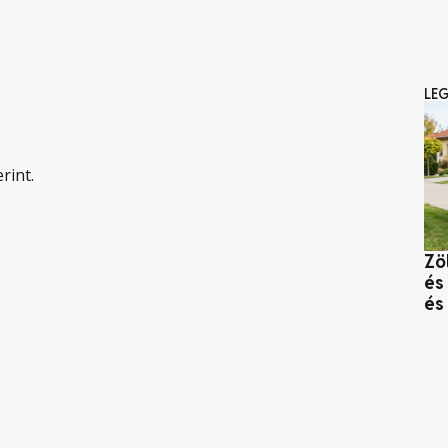
LE
rint.
Zö
és
és