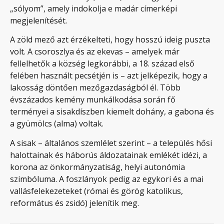
„sólyom”, amely indokolja e madár címerképi
megjelenítését.
A zöld mező azt érzékelteti, hogy hosszú ideig puszta
volt. A csoroszlya és az ekevas – amelyek már
fellelhetők a község legkorábbi, a 18. század első
felében használt pecsétjén is – azt jelképezik, hogy a
lakosság döntően mezőgazdaságból él. Több
évszázados kemény munkálkodása során fő
terményei a sisakdíszben kiemelt dohány, a gabona és
a gyümölcs (alma) voltak.
A sisak – általános szemlélet szerint – a település hősi
halottainak és háborús áldozatainak emlékét idézi, a
korona az önkormányzatiság, helyi autonómia
szimbóluma. A foszlányok pedig az egykori és a mai
vallásfelekezeteket (római és görög katolikus,
református és zsidó) jelenítik meg.