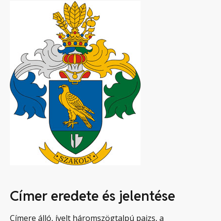
Címer eredete és jelentése
Címere álló, ívelt háromszögtalpú pajzs, a