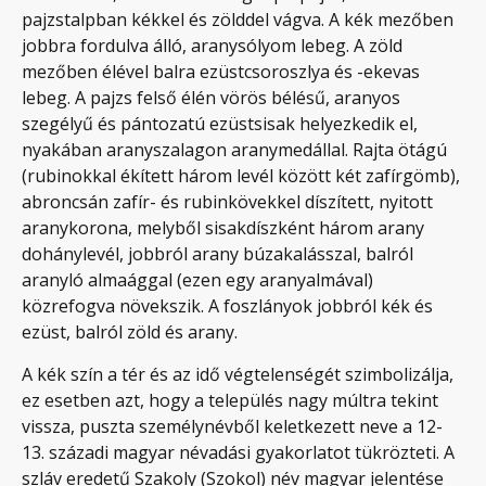
pajzstalpban kékkel és zölddel vágva. A kék mezőben
jobbra fordulva álló, aranysólyom lebeg. A zöld
mezőben élével balra ezüstcsoroszlya és -ekevas
lebeg. A pajzs felső élén vörös bélésű, aranyos
szegélyű és pántozatú ezüstsisak helyezkedik el,
nyakában aranyszalagon aranymedállal. Rajta ötágú
(rubinokkal ékített három levél között két zafírgömb),
abroncsán zafír- és rubinkövekkel díszített, nyitott
aranykorona, melyből sisakdíszként három arany
dohánylevél, jobbról arany búzakalásszal, balról
aranyló almaággal (ezen egy aranyalmával)
közrefogva növekszik. A foszlányok jobbról kék és
ezüst, balról zöld és arany.
A kék szín a tér és az idő végtelenségét szimbolizálja,
ez esetben azt, hogy a település nagy múltra tekint
vissza, puszta személynévből keletkezett neve a 12-
13. századi magyar névadási gyakorlatot tükrözteti. A
szláv eredetű Szakoly (Szokol) név magyar jelentése