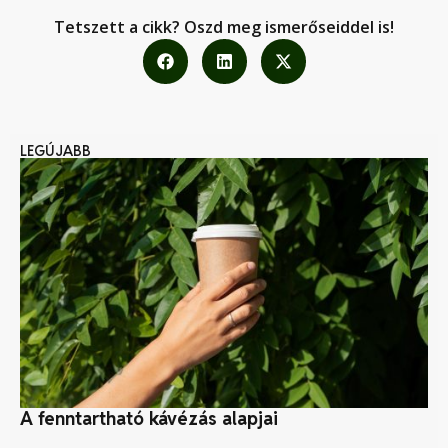
Tetszett a cikk? Oszd meg ismerőseiddel is!
LEGÚJABB
A fenntartható kávézás alapjai
Ho
fe