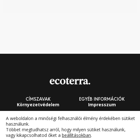
CÍMSZAVAK
EGYÉB INFORMÁCIÓK
Környezetvédelem
Impresszum
Fenntarthatóság
Általános Szerződési
A weboldalon a minőségi felhasználói élmény érdekében sütiket
Feltételek
használunk.
Megújuló energia
Többet megtudhatsz arról, hogy milyen sütiket használunk,
vagy kikapcsolhatod őket a
beállításokban
.