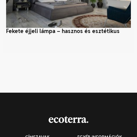
Fekete éjjeli lámpa – hasznos és esztétikus
Ho
te