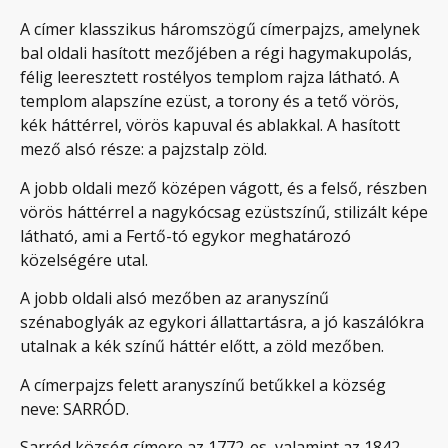
A címer klasszikus háromszögű címerpajzs, amelynek
bal oldali hasított mezőjében a régi hagymakupolás,
félig leeresztett rostélyos templom rajza látható. A
templom alapszíne ezüst, a torony és a tető vörös,
kék háttérrel, vörös kapuval és ablakkal. A hasított
mező alsó része: a pajzstalp zöld.
A jobb oldali mező középen vágott, és a felső, részben
vörös háttérrel a nagykócsag ezüstszínű, stilizált képe
látható, ami a Fertő-tó egykor meghatározó
közelségére utal.
A jobb oldali alsó mezőben az aranyszínű
szénaboglyák az egykori állattartásra, a jó kaszálókra
utalnak a kék színű háttér előtt, a zöld mezőben.
A címerpajzs felett aranyszínű betűkkel a község
neve: SARRÓD.
Sarród község címere az 1772-es, valamint az 1842-