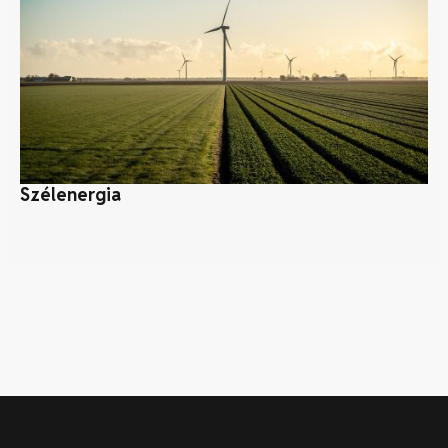
Szélenergia
Ho
fe