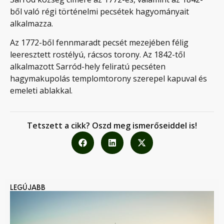
ből való régi történelmi pecsétek hagyományait
alkalmazza.
Az 1772-ből fennmaradt pecsét mezejében félig
leeresztett rostélyú, rácsos torony. Az 1842-től
alkalmazott Sarród-hely feliratú pecséten
hagymakupolás templomtorony szerepel kapuval és
emeleti ablakkal.
Tetszett a cikk? Oszd meg ismerőseiddel is!
LEGÚJABB