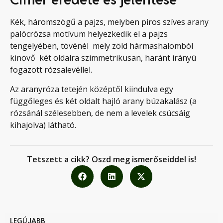
Kék, háromszögű a pajzs, melyben piros szíves arany
palócrózsa motívum helyezkedik el a pajzs
tengelyében, tövénél  mely zöld hármashalomból
kinövő  két oldalra szimmetrikusan, haránt irányú
fogazott rózsalevéllel.
Az aranyróza tetején középtől kiindulva egy
függőleges és két oldalt hajló arany búzakalász (a
rózsánál szélesebben, de nem a levelek csúcsáig
kihajolva) látható.
Tetszett a cikk? Oszd meg ismerőseiddel is!
LEGÚJABB