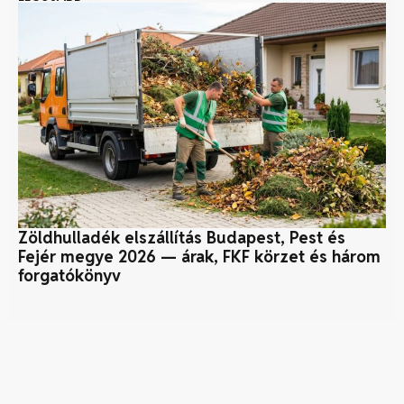
Zöldhulladék elszállítás Budapest, Pest és
Fe
Fejér megye 2026 — árak, FKF körzet és három
forgatókönyv