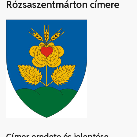
Rózsaszentmárton címere
Címer eredete és jelentése