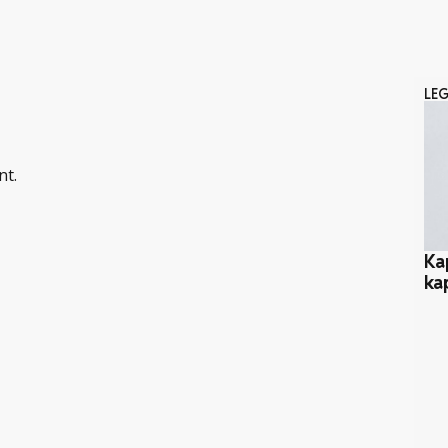
LE
nt.
Ka
ka