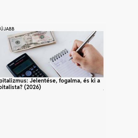
GÚJABB
pitalizmus: Jelentése, fogalma, és ki a
Környezetbar
pitalista? (2026)
jövő zöld, v