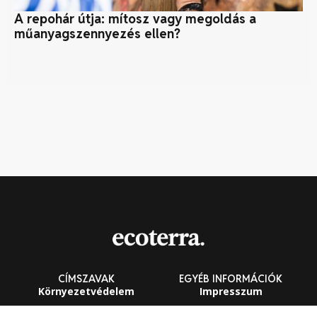
A repohár útja: mítosz vagy megoldás a
5 
műanyagszennyezés ellen?
CÍMSZAVAK
EGYÉB INFORMÁCIÓK
Környezetvédelem
Impresszum