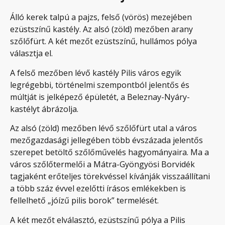
Álló kerek talpú a pajzs, felső (vörös) mezejében
ezüstszínű kastély. Az alsó (zöld) mezőben arany
szőlőfürt. A két mezőt ezüstszínű, hullámos pólya
választja el.
A felső mezőben lévő kastély Pilis város egyik
legrégebbi, történelmi szempontból jelentős és
múltját is jelképező épületét, a Beleznay-Nyáry-
kastélyt ábrázolja.
Az alsó (zöld) mezőben lévő szőlőfürt utal a város
mezőgazdasági jellegében több évszázada jelentős
szerepet betöltő szőlőművelés hagyományaira. Ma a
város szőlőtermelői a Mátra-Gyöngyösi Borvidék
tagjaként erőteljes törekvéssel kívánják visszaállítani
a több száz évvel ezelőtti írásos emlékekben is
fellelhető „jóízű pilis borok” termelését.
A két mezőt elválasztó, ezüstszínű pólya a Pilis