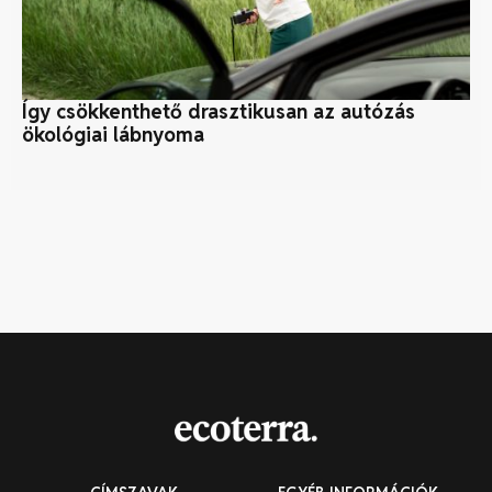
Így csökkenthető drasztikusan az autózás
En
ökológiai lábnyoma