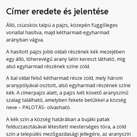
Címer eredete és jelentése
Álló, csücskös talpú a pajzs, közepén függőleges
vonallal hasítva, majd kétharmad-egyharmad
arányban vágva.
A hasított pajzs jobb oldali részének kék mezejében
egy álló, lóherevégű arany latin kereszt látható, míg
alsó egyharmad részének színe zöld.
A bal oldal felső kétharmad része zöld, mely három
aranypólyával osztott, alsó egyharmad részének színe
kék. A címerpajzs alatt, a pajzs ívét követő aranyszínű
szalag található, amelyben fekete betűkkel a község
neve – PALOTÁS- olvasható.
A kék szín a község határában a bujáki patak
felduzzasztásával létesített mesterséges tóra, a zöld
szín a település mezőgazdasági jellegére, az aranyszín