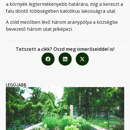
a környék legtermékenyebb határára, míg a kereszt a
falu döntő többségében katolikus lakosságra utal.
A zöld mezőben lévő három aranypólya a községbe
bevezető három utat jelképezi.
Tetszett a cikk? Oszd meg ismerőseiddel is!
LEGÚJABB