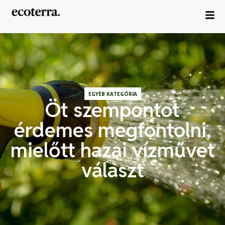
EGYÉB KATEGÓRIA
Öt szempontot
érdemes megfontolni,
mielőtt hazai vízművet
választ