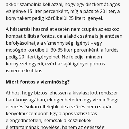
akkor számolnia kell azzal, hogy egy díszkert átlagos
vízigénye 15 liter percenként, míg a pázsité 20 liter, a
konyhakert pedig körülbelül 25 litert igényel.
A háztartási használat esetén nem csupán az eszköz
kompatibilitása fontos, de a lakók száma is jelentősen
befolyásolhatja a vízmennyiségi igényt – egy
mosógép körülbelül 30-35 liter percenként, a fürdés
pedig 20 litert igényelhet. Ne feledje, minden
környezet egyedi, ezért a saját igényei pontos
ismerete kritikus.
Miért fontos a vízminőség?
Ahhoz, hogy biztos lehessen a kiválasztott rendszer
hatékonyságában, elengedhetetlen egy vízminőségi
elemzés. Sokan elfelejtik, de a szűrés nem csupán
kényelmi szempont. Egy alapos víztisztítás
elengedhetetlen, nemcsak a készülékek
élettartamának növelése, hanem az egészség