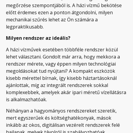
megőrzése szempontjából is. A házi vízmű bekötése
előtt érdemes ezen a ponton átgondolni, milyen
mechanikai szűrés lehet az Ön számára a
legpraktikusabb.
Milyen rendszer az ideális?
A házi vízművek esetében többféle rendszer közül
lehet választani. Gondolt már arra, hogy mekkora a
rendszer mérete, vagy éppen milyen technológiai
megoldásokat tud nyújtani? A kompakt eszközök
kisebb mérettel bírnak, így kisebb háztartásoknál
ajánlottak, míg az integrált rendszerek sokkal
komplexebbek, amelyek akár ipari méretű vízellátásra
is alkalmazhatóak.
Néhányan a hagyományos rendszereket szeretik,
mert egyszerűek és költséghatékonyak, mások
inkább az okos, digitálisan vezérelt rendszerek felé
hajlanak, melyek távolról is szabályozhatóak.