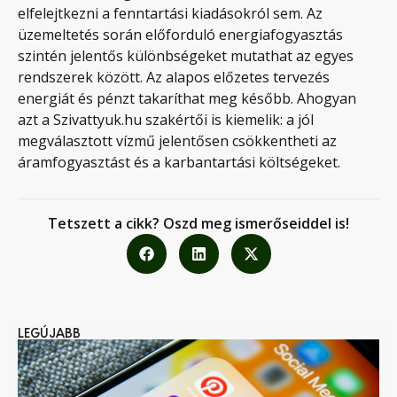
elfelejtkezni a fenntartási kiadásokról sem. Az
üzemeltetés során előforduló energiafogyasztás
szintén jelentős különbségeket mutathat az egyes
rendszerek között. Az alapos előzetes tervezés
energiát és pénzt takaríthat meg később. Ahogyan
azt a Szivattyuk.hu szakértői is kiemelik: a jól
megválasztott vízmű jelentősen csökkentheti az
áramfogyasztást és a karbantartási költségeket.
Tetszett a cikk? Oszd meg ismerőseiddel is!
LEGÚJABB