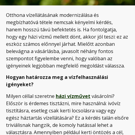
Otthona vízellátásának modernizálása és
megbízhatóvá tétele nemcsak kényelmi kérdés,
hanem hosszú távú befektetés is. Ha fontolgatja,
hogy egy házi vízmű mellett dönt, akkor jól teszi: ez az
eszköz számos előnnyel járhat. Mielőtt azonban
belevágna a vásárlásba, javasolt néhány fontos
szempontot figyelembe venni, hogy valóban az
igényeinek legjobban megfelelő megoldást válassza.
Hogyan határozza meg a vízfelhasználási
igényeket?
Milyen céllal szeretne
házi vízművet
vásárolni?
Először is érdemes tisztázni, mire használná: ivóvíz
tisztításra, esetleg csak kerti locsolásra vagy egy
egész háztartás vízellátására? Ez a kérdés talán elsőre
triviálisnak hangzik, de komoly hatással lehet a
választásra. Amennyiben például kerti öntözés a cél,