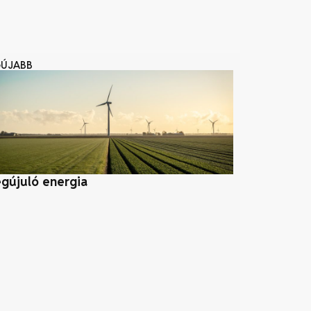
GÚJABB
gújuló energia
Vízerőmű