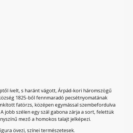
éptől ívelt, s haránt vágott, Árpád-kori háromszögű
a község 1825-ből fennmaradó pecsétnyomatának
sonkított fatörzs, középen egymással szembefordulva
 A jobb szélen egy szál gabona zárja a sort, felettük
anyszínű mező a homokos talajt jelképezi.
figura övezi, színei természetesek.