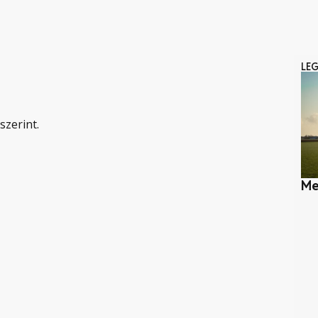
LE
szerint.
Me