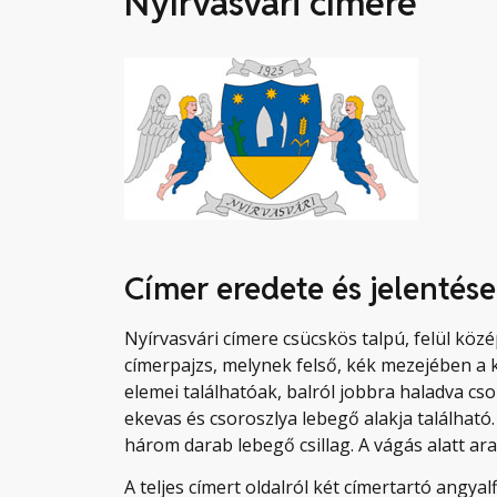
Nyírvasvári címere
Címer eredete és jelentése
Nyírvasvári címere csücskös talpú, felül köz
címerpajzs, melynek felső, kék mezejében 
elemei találhatóak, balról jobbra haladva c
ekevas és csoroszlya lebegő alakja található.
három darab lebegő csillag. A vágás alatt ar
A teljes címert oldalról két címertartó angyal