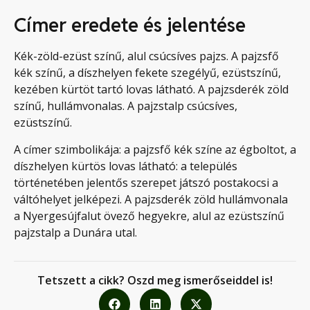
Címer eredete és jelentése
Kék-zöld-ezüst színű, alul csúcsíves pajzs. A pajzsfő
kék színű, a díszhelyen fekete szegélyű, ezüstszínű,
kezében kürtöt tartó lovas látható. A pajzsderék zöld
színű, hullámvonalas. A pajzstalp csúcsíves,
ezüstszínű.
A címer szimbolikája: a pajzsfő kék színe az égboltot, a
díszhelyen kürtös lovas látható: a település
történetében jelentős szerepet játszó postakocsi a
váltóhelyet jelképezi. A pajzsderék zöld hullámvonala
a Nyergesújfalut övező hegyekre, alul az ezüstszínű
pajzstalp a Dunára utal.
Tetszett a cikk? Oszd meg ismerőseiddel is!