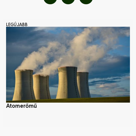
LEGÚJABB
Atomerőmű
A 
mű