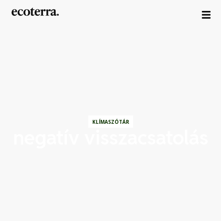
KLÍMASZÓTÁR
negatív visszacsatolás