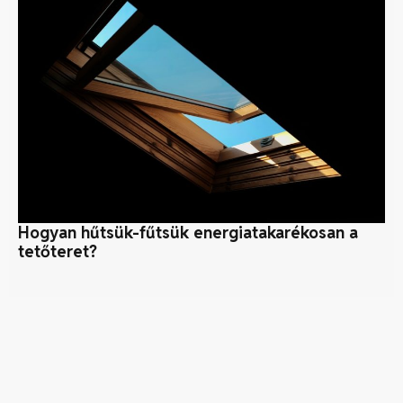
Hogyan hűtsük-fűtsük energiatakarékosan a
Ne
tetőteret?