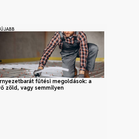
GÚJABB
rnyezetbarát fűtési megoldások: a
Szelektív hu
vő zöld, vagy semmilyen