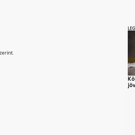
LE
zerint.
Kö
jö