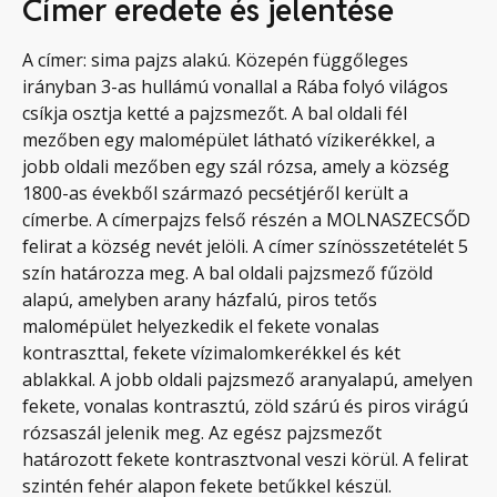
Címer eredete és jelentése
A címer: sima pajzs alakú. Közepén függőleges
irányban 3-as hullámú vonallal a Rába folyó világos
csíkja osztja ketté a pajzsmezőt. A bal oldali fél
mezőben egy malomépület látható vízikerékkel, a
jobb oldali mezőben egy szál rózsa, amely a község
1800-as évekből származó pecsétjéről került a
címerbe. A címerpajzs felső részén a MOLNASZECSŐD
felirat a község nevét jelöli. A címer színösszetételét 5
szín határozza meg. A bal oldali pajzsmező fűzöld
alapú, amelyben arany házfalú, piros tetős
malomépület helyezkedik el fekete vonalas
kontraszttal, fekete vízimalomkerékkel és két
ablakkal. A jobb oldali pajzsmező aranyalapú, amelyen
fekete, vonalas kontrasztú, zöld szárú és piros virágú
rózsaszál jelenik meg. Az egész pajzsmezőt
határozott fekete kontrasztvonal veszi körül. A felirat
szintén fehér alapon fekete betűkkel készül.