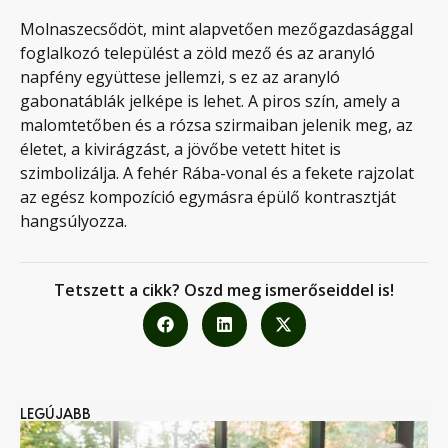
Molnaszecsődöt, mint alapvetően mezőgazdasággal
foglalkozó települést a zöld mező és az aranyló
napfény együttese jellemzi, s ez az aranyló
gabonatáblák jelképe is lehet. A piros szín, amely a
malomtetőben és a rózsa szirmaiban jelenik meg, az
életet, a kivirágzást, a jövőbe vetett hitet is
szimbolizálja. A fehér Rába-vonal és a fekete rajzolat
az egész kompozíció egymásra épülő kontrasztját
hangsúlyozza.
Tetszett a cikk? Oszd meg ismerőseiddel is!
LEGÚJABB