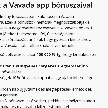
it a Vavada app bónuszaival
kélmény fokozásában, különösen a Vavada
ra. Ezek a bónuszok nemcsak meghosszabbítják a
velik a nagy nyeremény esélyét is. A Vavada bőkezű
 játékot fedezhetnek fel, új stratégiákat
ik a szórakozást anélkül, hogy gyorsan kimerülne a
 a Vavada mobilfelhasználói élvezhetnek:
ső befizetésre, akár
150 000 Ft-ig
, hogy lendületesen
és után
100 ingyenes pörgetés
a legnépszerűbb
 növelésére.
eségek
10%-át
visszakaphatja, így újabb lehetőséget
inden nap új jutalmak és meglepetések érhetők el,
örgetések.
uzív bónuszokat élvezhet, például személyre szabott
makat és magasabb kifizetési limiteket.