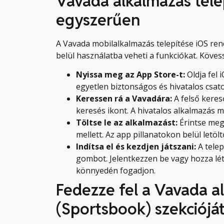
Vavada alkalmazás tele
egyszerűen
A Vavada mobilalkalmazás telepítése iOS ren
belül használatba veheti a funkciókat. Kövess
Nyissa meg az App Store-t:
Oldja fel 
egyetlen biztonságos és hivatalos csat
Keressen rá a Vavadára:
A felső keres
keresés ikont. A hivatalos alkalmazás me
Töltse le az alkalmazást:
Érintse me
mellett. Az app pillanatokon belül letölt
Indítsa el és kezdjen játszani:
A telep
gombot. Jelentkezzen be vagy hozza lét
könnyedén fogadjon.
Fedezze fel a Vavada a
(Sportsbook) szekciójá