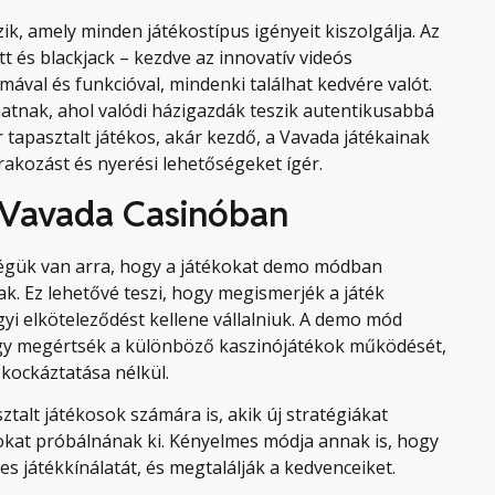
ik, amely minden játékostípus igényeit kiszolgálja. Az
tt és blackjack – kezdve az innovatív videós
ával és funkcióval, mindenki találhat kedvére valót.
hatnak, ahol valódi házigazdák teszik autentikusabbá
r tapasztalt játékos, akár kezdő, a Vavada játékainak
akozást és nyerési lehetőségeket ígér.
 Vavada Casinóban
égük van arra, hogy a játékokat demo módban
ak. Ez lehetővé teszi, hogy megismerjék a játék
yi elköteleződést kellene vállalniuk. A demo mód
ogy megértsék a különböző kaszinójátékok működését,
 kockáztatása nélkül.
alt játékosok számára is, akik új stratégiákat
kokat próbálnának ki. Kényelmes módja annak is, hogy
s játékkínálatát, és megtalálják a kedvenceiket.