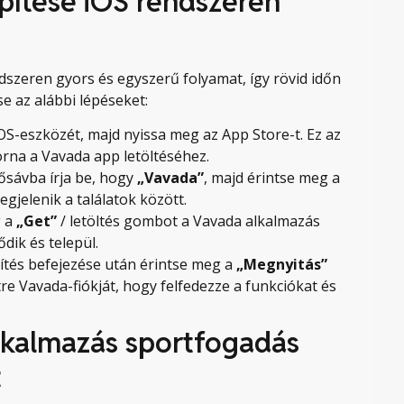
pítése iOS rendszeren
dszeren gyors és egyszerű folyamat, így rövid időn
e az alábbi lépéseket:
iOS-eszközét, majd nyissa meg az App Store-t. Ez az
orna a Vavada app letöltéséhez.
ősávba írja be, hogy
„Vavada”
, majd érintse meg a
gjelenik a találatok között.
g a
„Get”
/ letöltés gombot a Vavada alkalmazás
ődik és települ.
ítés befejezése után érintse meg a
„Megnyitás”
re Vavada-fiókját, hogy felfedezze a funkciókat és
lkalmazás sportfogadás
t