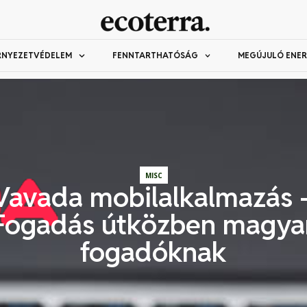
RNYEZETVÉDELEM
FENNTARTHATÓSÁG
MEGÚJULÓ ENER
MISC
Vavada mobilalkalmazás 
Fogadás útközben magya
fogadóknak