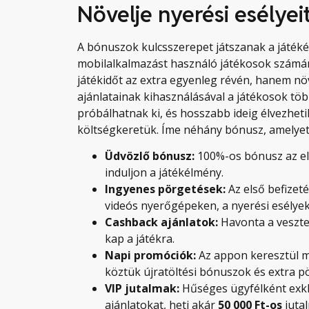
Növelje nyerési esélye
A bónuszok kulcsszerepet játszanak a játé
mobilalkalmazást használó játékosok számá
játékidőt az extra egyenleg révén, hanem nö
ajánlatainak kihasználásával a játékosok több
próbálhatnak ki, és hosszabb ideig élvezhet
költségkeretük. Íme néhány bónusz, amelyet
Üdvözlő bónusz:
100%-os bónusz az el
induljon a játékélmény.
Ingyenes pörgetések:
Az első befizet
videós nyerőgépeken, a nyerési esélyek
Cashback ajánlatok:
Havonta a veszt
kap a játékra.
Napi promóciók:
Az appon keresztül m
köztük újratöltési bónuszok és extra p
VIP jutalmak:
Hűséges ügyfélként exkl
ajánlatokat, heti akár
50 000 Ft-os
jutal