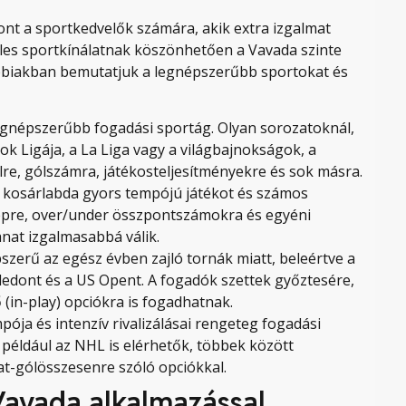
nt a sportkedvelők számára, akik extra izgalmat
éles sportkínálatnak köszönhetően a Vavada szinte
bbiakban bemutatjuk a legnépszerűbb sportokat és
 legnépszerűbb fogadási sportág. Olyan sorozatoknál,
k Ligája, a La Liga vagy a világbajnokságok, a
e, gólszámra, játékosteljesítményekre és sok másra.
a kosárlabda gyors tempójú játékot és számos
kepre, over/under összpontszámokra és egyéni
lanat izgalmasabbá válik.
zerű az egész évben zajló tornák miatt, beleértve a
edont és a US Opent. A fogadók szettek győztesére,
in-play) opciókra is fogadhatnak.
ja és intenzív rivalizálásai rengeteg fogadási
 például az NHL is elérhetők, többek között
at-gólösszesenre szóló opciókkal.
Vavada alkalmazással