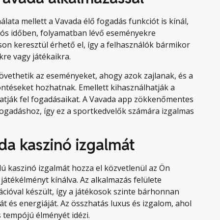
lata mellett a Vavada élő fogadás funkciót is kínál,
alós időben, folyamatban lévő eseményekre
on keresztül érhető el, így a felhasználók bármikor
e vagy játékaikra.
követhetik az eseményeket, ahogy azok zajlanak, és a
öntéseket hozhatnak. Emellett kihasználhatják a
atják fel fogadásaikat. A Vavada app zökkenőmentes
ő fogadáshoz, így ez a sportkedvelők számára izgalmas
da kaszinó izgalmát
ú kaszinó izgalmát hozza el közvetlenül az Ön
átékélményt kínálva. Az alkalmazás felülete
gációval készült, így a játékosok szinte bárhonnan
át és energiáját. Az összhatás luxus és izgalom, ahol
 tempójú élményét idézi.