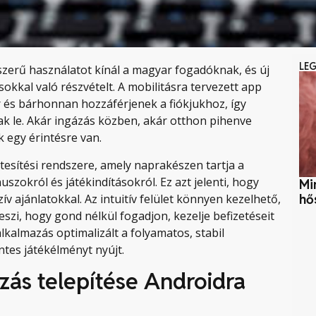
LE
zerű használatot kínál a magyar fogadóknak, és új
okkal való részvételt. A mobilitásra tervezett app
r és bárhonnan hozzáférjenek a fiókjukhoz, így
k le. Akár ingázás közben, akár otthon pihenve
k egy érintésre van.
tesítési rendszere, amely naprakészen tartja a
szokról és játékindításokról. Ez azt jelenti, hogy
Mi
ív ajánlatokkal. Az intuitív felület könnyen kezelhető,
hő
zi, hogy gond nélkül fogadjon, kezelje befizetéseit
lkalmazás optimalizált a folyamatos, stabil
es játékélményt nyújt.
ás telepítése Androidra