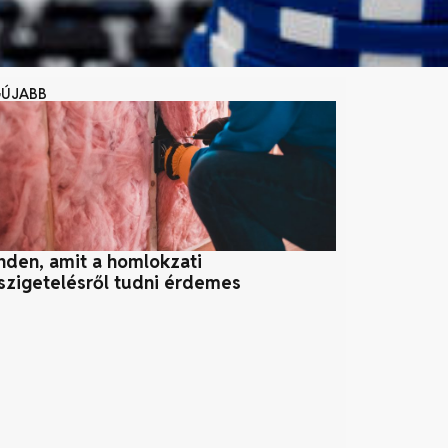
GÚJABB
nden, amit a homlokzati
Zöldhulladék
szigetelésről tudni érdemes
és Fejér meg
és három fo