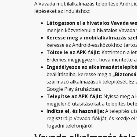
A Vavada mobilalkalmazás telepítése Android
lépéseket az induláshoz:
Látogasson el a hivatalos Vavada we
menjen közvetlenül a hivatalos Vavada
Keresse meg a mobilalkalmazás szek
keresse az Android-eszközökhöz tartozó le
Töltse le az APK-fájlt:
Kattintson a le
Érdemes megjegyezni, hová mentette a f
Engedélyezze az alkalmazástelepíté
beállításaiba, keresse meg a
„Biztonsá
származó alkalmazások telepítését. Ez 
Google Play áruházban.
Telepítse az APK-fájlt:
Nyissa meg a l
megjelenő utasításokat a telepítés bef
Indítsa el, és használja:
A telepítés ut
regisztrálja Vavada-fiókját, és kezdje e
fogadni telefonjáról.