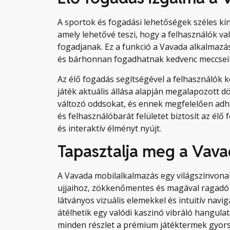
A sportok és fogadási lehetőségek széles kíná
amely lehetővé teszi, hogy a felhasználók v
fogadjanak. Ez a funkció a Vavada alkalmazás
és bárhonnan fogadhatnak kedvenc meccseikr
Az élő fogadás segítségével a felhasználók 
játék aktuális állása alapján megalapozott d
változó oddsokat, és ennek megfelelően adh
és felhasználóbarát felületet biztosít az él
és interaktív élményt nyújt.
Tapasztalja meg a Vava
A Vavada mobilalkalmazás egy világszínvonal
ujjaihoz, zökkenőmentes és magával ragadó j
látványos vizuális elemekkel és intuitív navi
átélhetik egy valódi kaszinó vibráló hangulat
minden részlet a prémium játéktermek gyors