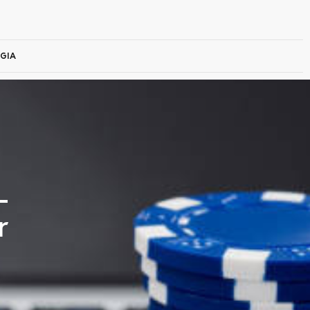
GIA
–
r