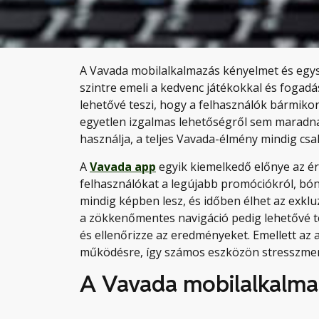
A Vavada mobilalkalmazás kényelmet és egys
szintre emeli a kedvenc játékokkal és fogadás
lehetővé teszi, hogy a felhasználók bármiko
egyetlen izgalmas lehetőségről sem maradna
használja, a teljes Vavada-élmény mindig csa
A
Vavada app
egyik kiemelkedő előnye az ér
felhasználókat a legújabb promóciókról, bónu
mindig képben lesz, és időben élhet az exkluz
a zökkenőmentes navigáció pedig lehetővé tes
és ellenőrizze az eredményeket. Emellett az a
működésre, így számos eszközön stresszment
A Vavada mobilalkalmaz