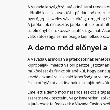
A Vavada lenyűgöző játékkínálattal rendelkez
időtálló klasszikusoktól – például póker, rule
nyerőgépek széles választékáig, rengeteg tém
A játékosok élő osztós játékokat is kipróbál
az élményt és fokozzák a játék izgalmát. Aká
változatossága és minősége kiemelkedő szór
A demo mód előnyei a
A Vavada Casinóban a játékosoknak lehetős
kipróbálják, mielőtt valódi pénzzel játszanán
működését és funkcióit anélkül, hogy pénzüg
kezdők számára is kiváló lehetőség arra, h
és stratégiákat alakítsanak ki a saját pénzük
Emellett a demo mód hasznos eszköz a tapaszt
szeretnének tesztelni, vagy ismeretlen játé
a játékosok felfedezzék a Vavada Casino széle