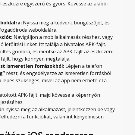
-eszközre egyszerű és gyors. Kövesse az alábbi
boldalra:
Nyissa meg a kedvenc böngészőjét, és
 fogadóiroda weboldalára.
ciót:
Navigáljon a mobilalkalmazás részhez, vagy
töltési linket. Itt találja a hivatalos APK-fájlt.
töltés gombra, és mentse az APK-fájlt az eszközére.
ájlt, hogy könnyen megtalálja.
st ismeretlen forrásokból:
Lépjen a telefon
g”
részt, és engedélyezze az ismeretlen forrásból
a lépés szükséges, mivel az app nem érhető el a
etöltött APK-fájlt, majd kövesse a képernyőn
ejezéséhez.
án nyissa meg az alkalmazást, jelentkezzen be vagy
l felfedezni a funkciókat, valamint kényelmesen