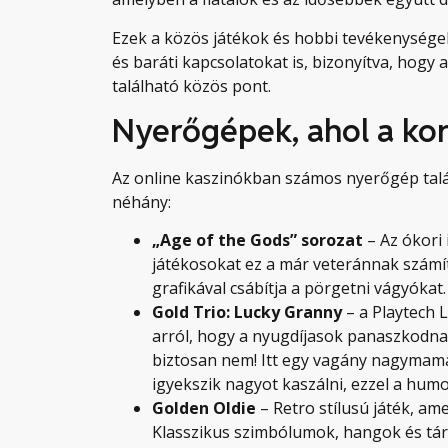
Ezek a közös játékok és hobbi tevékenysége
és baráti kapcsolatokat is, bizonyítva, hogy
található közös pont.
Nyerőgépek, ahol a ko
Az online kaszinókban számos nyerőgép talál
néhány:
„Age of the Gods” sorozat
– Az ókori 
játékosokat ez a már veteránnak számí
grafikával csábítja a pörgetni vágyókat
Gold Trio: Lucky Granny
–
a Playtech 
arról, hogy a nyugdíjasok panaszkodna
biztosan nem! Itt egy vagány nagymamá
igyekszik nagyot kaszálni, ezzel a hu
Golden Oldie
– Retro stílusú játék, ame
Klasszikus szimbólumok, hangok és tárc