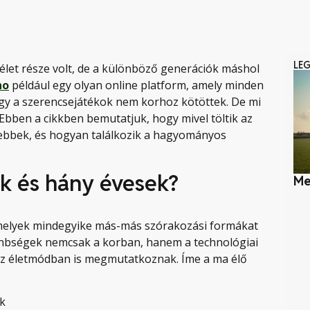
LE
 élet része volt, de a különböző generációk máshol
no
például egy olyan online platform, amely minden
hogy a szerencsejátékok nem korhoz kötöttek. De mi
Ebben a cikkben bemutatjuk, hogy mivel töltik az
ősebbek, és hogyan találkozik a hagyományos
ők és hány évesek?
Me
 amelyek mindegyike más-más szórakozási formákat
lönbségek nemcsak a korban, hanem a technológiai
 az életmódban is megmutatkoznak. Íme a ma élő
k