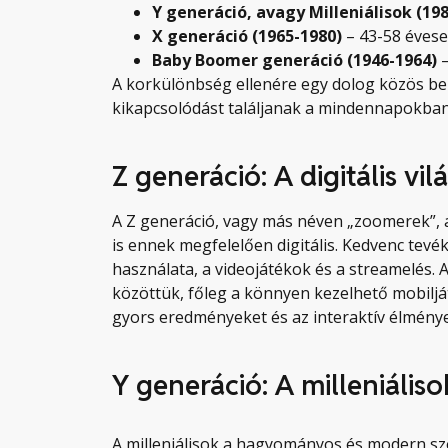
Y generáció, avagy Milleniálisok (19
X generáció (1965-1980)
– 43-58 éves
Baby Boomer generáció (1946-1964)
–
A korkülönbség ellenére egy dolog közös be
kikapcsolódást találjanak a mindennapokba
Z generáció: A digitális vi
A Z generáció, vagy más néven „zoomerek”, a
is ennek megfelelően digitális. Kedvenc tev
használata, a videojátékok és a streamelés.
közöttük, főleg a könnyen kezelhető mobilját
gyors eredményeket és az interaktív élménye
Y generáció: A milleniális
A milleniálisok a hagyományos és modern szó