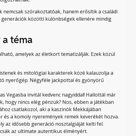
k nemcsak szórakoztatóak, hanem erősítik a családi
 a generációk közötti különbségek ellenére mindig
r a téma
ható, amelyek az életkort tematizálják. Ezek közül
istenek és mitológiai karakterek közé kalauzolja a
tó nyerőgép. Négyféle jackpottal és gyönyörű
.
Las Vegasba invitál kedvenc nagyiddal! Hallottál már
k, hogy nincs elég pénzük? Nos, ebben a játékban
hoz csatlakozol, aki a kaszinók Mekkájában
mor és a komoly nyeremények remek keverékét hozva.
ly az idősebb generáció nosztalgiáját kelti fel.
sák az ultimate autentikus élményért.