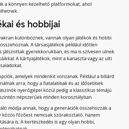
ik a könnyen kezelhető platformokat, ahol
lhetnek.
kai és hobbijai
gyakran különböznek, vannak olyan játékok és hobbi
összehoznak. A társasjátékok például időtlen
 játszottak gyerekkorukban, és ma is szívesen ülnek
áikkal. A kártyajátékok, mint a kanaszta vagy az ulti
családokat.
opciók, amelyek mindenkit vonzanak. Például a biliárd
ínálnak arra, hogy a fiatalabbak és az idősebbek
 kaszinók nyerőgépei közül pedig a klasszikus témájú
, szintén népszerűek minden korosztályban.
iváló módja annak, hogy a generációk összehozzák a
egy közös főzőest nemcsak szórakoztató, hanem
ására is. A kertészkedés is egy olyan hobbi,
dolgozhatnak.