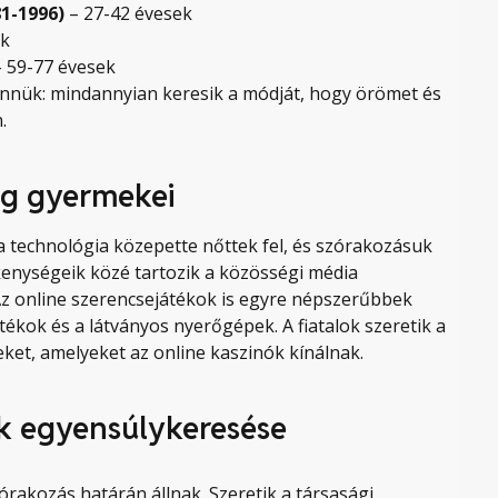
81-1996)
– 27-42 évesek
ek
 59-77 évesek
nnük: mindannyian keresik a módját, hogy örömet és
n.
lág gyermekei
 technológia közepette nőttek fel, és szórakozásuk
ékenységeik közé tartozik a közösségi média
 Az online szerencsejátékok is egyre népszerűbbek
ékok és a látványos nyerőgépek. A fiatalok szeretik a
ket, amelyeket az online kaszinók kínálnak.
ok egyensúlykeresése
rakozás határán állnak. Szeretik a társasági