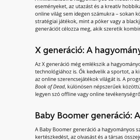
eseményeket, az utazást és a kreatív hobbika
online világ sem idegen számukra – sokan kö
stratégiai játékok, mint a póker vagy a blac
generációt célozza meg, akik szeretik kombi
X generáció: A hagyomány
Az X generáció még emlékszik a hagyományos
technológiához is. Ők kedvelik a sportot, a k
az online szerencsejátékok világát is. A pro
Book of Dead
, különösen népszerűek közöttük
legyen szó offline vagy online tevékenységrő
Baby Boomer generáció: 
A Baby Boomer generáció a hagyományos szór
kertészkedést, az olvasást és a társas össze