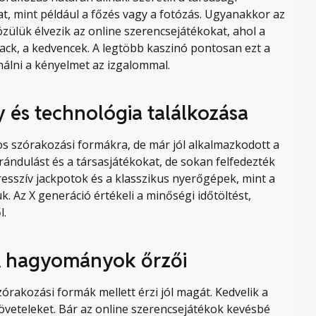
t, mint például a főzés vagy a fotózás. Ugyanakkor az
zülük élvezik az online szerencsejátékokat, ahol a
kjack, a kedvencek. A legtöbb kaszinó pontosan ezt a
nálni a kényelmet az izgalommal.
 és technológia találkozása
 szórakozási formákra, de már jól alkalmazkodott a
irándulást és a társasjátékokat, de sokan felfedezték
gresszív jackpotok és a klasszikus nyerőgépek, mint a
. Az X generáció értékeli a minőségi időtöltést,
l.
A hagyományok őrzői
akozási formák mellett érzi jól magát. Kedvelik a
jöveteleket. Bár az online szerencsejátékok kevésbé