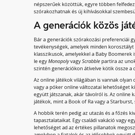
népszerűek közöttük, egyre többen felfedez
szórakozhatnak és új kihívásokkal szembesü
A generációk közös játé
Bár a generációk szórakozási preferenciái 
tevékenységek, amelyek minden korosztályt 
klasszikusok, amelyekkel a Baby Boomerek is
le egy
Monopoly
vagy
Scrabble
partira az unok
szintén generációkon átívelve kötik össze a 
Az online játékok világában is vannak olyan 
vagy a póker online változatai lehetőséget k
együtt játszanak, akár távolról is. Az online
játékok, mint a Book of Ra vagy a Starburst
A hobbik terén pedig az utazás és a főzés k
tapasztalataikat. Egy családi vakáció vagy 
lehetőséget ad az értékes pillanatok megoszt
amelyben a fiatalok és az idősebbek együtt 