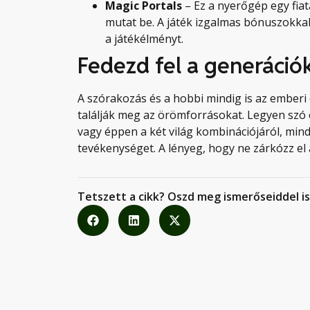
Magic Portals
– Ez a nyerőgép egy fiata
mutat be. A játék izgalmas bónuszokka
a játékélményt.
Fedezd fel a generációk
A szórakozás és a hobbi mindig is az emberi
találják meg az örömforrásokat. Legyen szó
vagy éppen a két világ kombinációjáról, min
tevékenységet. A lényeg, hogy ne zárkózz el a
Tetszett a cikk? Oszd meg ismerőseiddel is