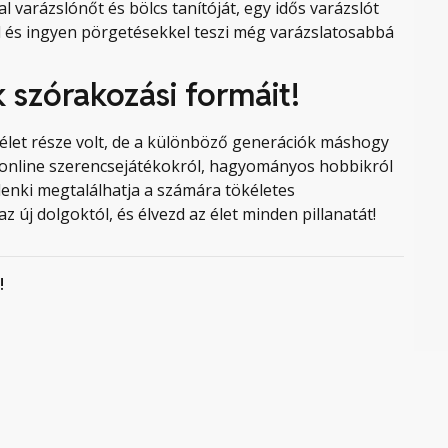
l varázslónőt és bölcs tanítóját, egy idős varázslót
l és ingyen pörgetésekkel teszi még varázslatosabbá
 szórakozási formáit!
 élet része volt, de a különböző generációk máshogy
 online szerencsejátékokról, hagyományos hobbikról
denki megtalálhatja a számára tökéletes
z új dolgoktól, és élvezd az élet minden pillanatát!
!