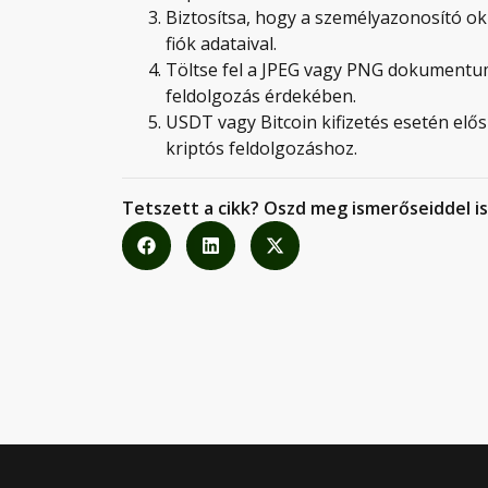
Biztosítsa, hogy a személyazonosító 
fiók adataival.
Töltse fel a JPEG vagy PNG dokumentu
feldolgozás érdekében.
USDT vagy Bitcoin kifizetés esetén el
kriptós feldolgozáshoz.
Tetszett a cikk? Oszd meg ismerőseiddel is