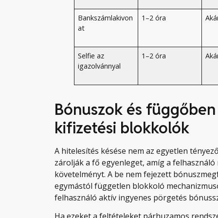
Bankszámlakivon
1–2 óra
Aká
at
Selfie az
1–2 óra
Aká
igazolvánnyal
Bónuszok és függőben 
kifizetési blokkolók
A hitelesítés késése nem az egyetlen tényező,
zárolják a fő egyenleget, amíg a felhasználó
követelményt. A be nem fejezett bónuszmegf
egymástól független blokkoló mechanizmusok
felhasználó aktív ingyenes pörgetés bónussz
Ha ezeket a feltételeket párhuzamos rendsz