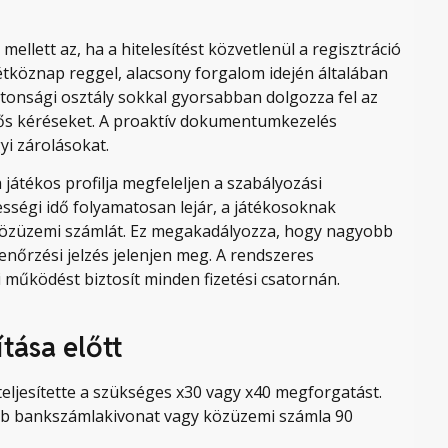
llett az, ha a hitelesítést közvetlenül a regisztráció
tköznap reggel, alacsony forgalom idején általában
ztonsági osztály sokkal gyorsabban dolgozza fel az
ürgős kéréseket. A proaktív dokumentumkezelés
yi zárolásokat.
 játékos profilja megfeleljen a szabályozási
ségi idő folyamatosan lejár, a játékosoknak
t közüzemi számlát. Ez megakadályozza, hogy nagyobb
lenőrzési jelzés jelenjen meg. A rendszeres
működést biztosít minden fizetési csatornán.
ítása előtt
teljesítette a szükséges x30 vagy x40 megforgatást.
ebb bankszámlakivonat vagy közüzemi számla 90