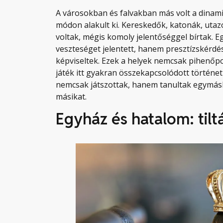
A városokban és falvakban más volt a dinam
módon alakult ki. Kereskedők, katonák, utaz
voltak, mégis komoly jelentőséggel bírtak. 
veszteséget jelentett, hanem presztízskérdés
képviseltek. Ezek a helyek nemcsak pihenőp
játék itt gyakran összekapcsolódott történet
nemcsak játszottak, hanem tanultak egymásbó
másikat.
Egyház és hatalom: til