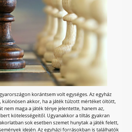
agyarországon korántsem volt egységes. Az egyház
, különösen akkor, ha a játék túlzott mértéket öltött,
át nem maga a játék ténye jelentette, hanem az,
mbert kötelességeitől. Ugyanakkor a tiltás gyakran
yakorlatban sok esetben szemet hunytak a játék felett,
emények idején. Az egyházi forrásokban is találhatók