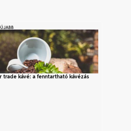
GÚJABB
ir trade kávé: a fenntartható kávézás
Ne vegyél új
újrahasznosít