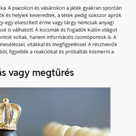
ika. A piacokon és vásárokon a játék gyakran spontán
ók és helyiek keveredtek, a tétek pedig sokszor aprók
Egy-egy elveszített érme vagy tárgy nemcsak anyagi
sé is válhatott. A kocsmák és fogadók külön világot
ontok voltak, hanem információs csomópontok is. A
meséléssel, vitákkal és megfigyeléssel. A résztvevők
l, figyelték a reakciókat és próbálták kiismerni a
tás vagy megtűrés