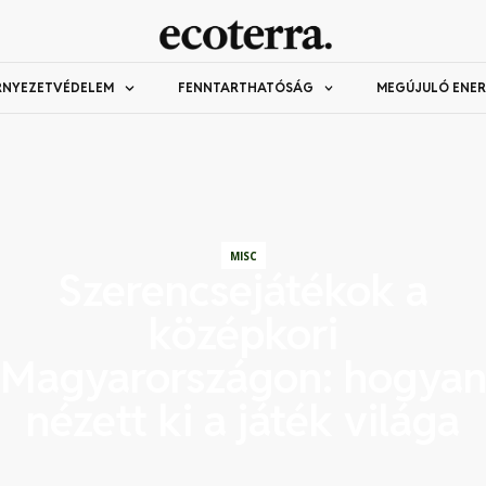
RNYEZETVÉDELEM
FENNTARTHATÓSÁG
MEGÚJULÓ ENER
MISC
Szerencsejátékok a
középkori
Magyarországon: hogya
nézett ki a játék világa