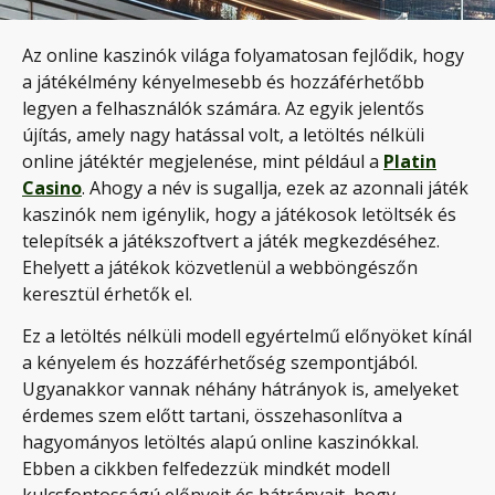
Az online kaszinók világa folyamatosan fejlődik, hogy
a játékélmény kényelmesebb és hozzáférhetőbb
legyen a felhasználók számára. Az egyik jelentős
újítás, amely nagy hatással volt, a letöltés nélküli
online játéktér megjelenése, mint például a
Platin
Casino
. Ahogy a név is sugallja, ezek az azonnali játék
kaszinók nem igénylik, hogy a játékosok letöltsék és
telepítsék a játékszoftvert a játék megkezdéséhez.
Ehelyett a játékok közvetlenül a webböngészőn
keresztül érhetők el.
Ez a letöltés nélküli modell egyértelmű előnyöket kínál
a kényelem és hozzáférhetőség szempontjából.
Ugyanakkor vannak néhány hátrányok is, amelyeket
érdemes szem előtt tartani, összehasonlítva a
hagyományos letöltés alapú online kaszinókkal.
Ebben a cikkben felfedezzük mindkét modell