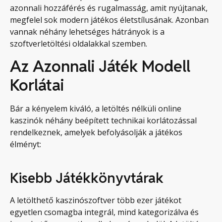
azonnali hozzáférés és rugalmasság, amit nyújtanak,
megfelel sok modern játékos életstílusának. Azonban
vannak néhány lehetséges hátrányok is a
szoftverletöltési oldalakkal szemben.
Az Azonnali Játék Modell
Korlátai
Bár a kényelem kiváló, a letöltés nélküli online
kaszinók néhány beépített technikai korlátozással
rendelkeznek, amelyek befolyásolják a játékos
élményt:
Kisebb Játékkönyvtárak
A letölthető kaszinószoftver több ezer játékot
egyetlen csomagba integrál, mind kategorizálva és