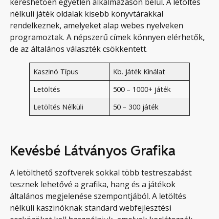
kereshetően egyetlen alkalmazáson belül. A letöltés
nélküli játék oldalak kisebb könyvtárakkal
rendelkeznek, amelyeket alap webes nyelveken
programoztak. A népszerű címek könnyen elérhetők,
de az általános választék csökkentett.
Kaszinó Típus
Kb. Játék Kínálat
Letöltés
500 – 1000+ játék
Letöltés Nélküli
50 – 300 játék
Kevésbé Látványos Grafika
A letölthető szoftverek sokkal több testreszabást
tesznek lehetővé a grafika, hang és a játékok
általános megjelenése szempontjából. A letöltés
nélküli kaszinóknak standard webfejlesztési