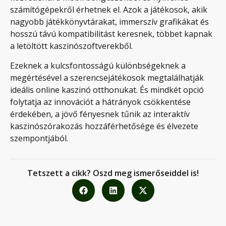
számítógépekről érhetnek el. Azok a játékosok, akik
nagyobb játékkönyvtárakat, immerszív grafikákat és
hosszú távú kompatibilitást keresnek, többet kapnak
a letöltött kaszinószoftverekből.
Ezeknek a kulcsfontosságú különbségeknek a
megértésével a szerencsejátékosok megtalálhatják
ideális online kaszinó otthonukat. És mindkét opció
folytatja az innovációt a hátrányok csökkentése
érdekében, a jövő fényesnek tűnik az interaktív
kaszinószórakozás hozzáférhetősége és élvezete
szempontjából.
Tetszett a cikk? Oszd meg ismerőseiddel is!