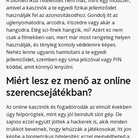
A biometrikus hitelesítés nem más, mint egy módszer,
amivel a kaszinók a te egyedi fizikai jellemzőidet
használják fel az azonosításodhoz. Gondolj itt az
ujjlenyomatodra, arcodra, íriszedre vagy akár a
hangodra. Elég sci-finek hangzik, mi? Azért ez nem
csak a filmekben van, mert már most rengeteg helyen
használják, és tényleg komoly védelemre képes.
Nehéz lenne ugyanis hamisítani a te egyedi
jellemzőidet, szemben egy sima jelszóval vagy PIN
kóddal, amit könnyű lenyúlni.
Miért lesz ez menő az online
szerencsejátékban?
Az online kaszinók és fogadóirodák az elmúlt években
úgy felpörögtek, mint egy jól beindult slot gép. De
sajnos ezzel együtt jöttek a hackerek is, akik minden
trükköt bevetnek, hogy lehúzzák a játékosokat. Itt jön
képbe a biometrikus hitelesítés: ezzel megvédheted a