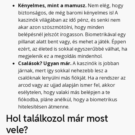
Kényelmes, mint a mamusz.
Nem elég, hogy
biztonságos, de még baromi kényelmes is! A
kaszinók világában az idő pénz, és senki nem
akar azon szöszmötölni, hogy minden
belépésnél jelszót írogasson. Biometrikával egy
pillanat alatt bent vagy, és mehet a játék. Éppen
ezért, az életed is sokkal egyszerűbbé válhat, ha
megjelenik ez a megoldás mindenhol.
Csalások? Ugyan már.
A kaszinók is jobban
járnak, mert így sokkal nehezebb lesz a
csalóknak lenyúlni más fiókját. Ha a rendszer az
arcod vagy az ujjad alapján ismer fel, akkor
esélytelen, hogy valaki más belépjen a te
fiókodba, pláne anélkül, hogy a biometrikus
hitelesítésen átmenne.
Hol találkozol már most
vele?