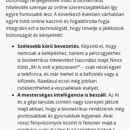
biztonsági fenyegetések miatt a biometrikus
hitelesítés szerepe az online szerencsejátékban így
egyre fontosabb lesz. A következő években várhatóan
egyre több online kaszinó és fogadóiroda fogja
integrálni ezt a technológiát, hogy növelje a játékosok
biztonságát és kényelmét:
Szélesebb körű bevezetés.
Képzeld el, hogy
nemcsak a belépéshez, hanem a pénzügyekhez
is biometrikus hitelesítést használsz majd. Nincs
több „Mi is volt a jelszavam?” – csak nézel egyet
a telefonra, és már mehet is a befizetés vagy a
kifizetés. Ráadásul ezzel még jobban
csökkentheted a visszaélések esélyét.
A mesterséges intelligencia is beszáll.
Az AI
és a gépi tanulás szintén nagy szerepet játszik
majd abban, hogy a biometrikus rendszerek még
pontosabbak és gyorsabbak legyenek. Akár
rossz fényviszonyok között is felismer majd a
rendszer, vagy ha épp fura szögben tartod a