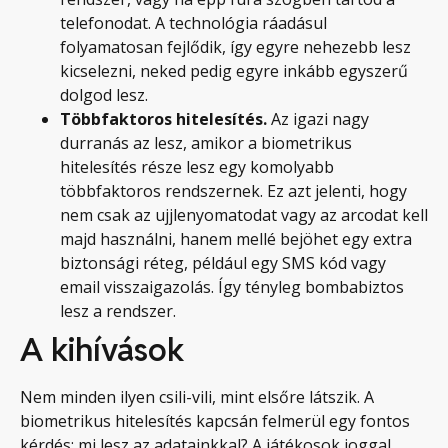
telefonodat. A technológia ráadásul
folyamatosan fejlődik, így egyre nehezebb lesz
kicselezni, neked pedig egyre inkább egyszerű
dolgod lesz.
Többfaktoros hitelesítés.
Az igazi nagy
durranás az lesz, amikor a biometrikus
hitelesítés része lesz egy komolyabb
többfaktoros rendszernek. Ez azt jelenti, hogy
nem csak az ujjlenyomatodat vagy az arcodat kell
majd használni, hanem mellé bejöhet egy extra
biztonsági réteg, például egy SMS kód vagy
email visszaigazolás. Így tényleg bombabiztos
lesz a rendszer.
A kihívások
Nem minden ilyen csili-vili, mint elsőre látszik. A
biometrikus hitelesítés kapcsán felmerül egy fontos
kérdés: mi lesz az adatainkkal? A játékosok joggal