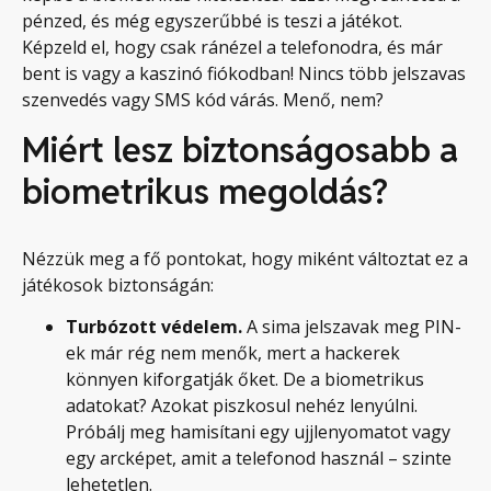
pénzed, és még egyszerűbbé is teszi a játékot.
Képzeld el, hogy csak ránézel a telefonodra, és már
bent is vagy a kaszinó fiókodban! Nincs több jelszavas
szenvedés vagy SMS kód várás. Menő, nem?
Miért lesz biztonságosabb a
biometrikus megoldás?
Nézzük meg a fő pontokat, hogy miként változtat ez a
játékosok biztonságán:
Turbózott védelem.
A sima jelszavak meg PIN-
ek már rég nem menők, mert a hackerek
könnyen kiforgatják őket. De a biometrikus
adatokat? Azokat piszkosul nehéz lenyúlni.
Próbálj meg hamisítani egy ujjlenyomatot vagy
egy arcképet, amit a telefonod használ – szinte
lehetetlen.