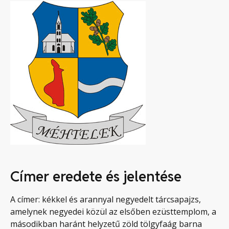
Címer eredete és jelentése
A címer: kékkel és arannyal negyedelt tárcsapajzs,
amelynek negyedei közül az elsőben ezüsttemplom, a
másodikban haránt helyzetű zöld tölgyfaág barna