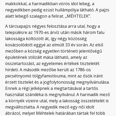
makkokkal, a harmadikban vörös idol lebeg, a
negyedikben pedig ezüst hullámpólya látható. A pajzs
alatt lebegő szalagon a felirat. „MÉHTELEK”.
A tárcsapajzs négyes felosztása arra utal, hogy a
településre az 1970-es árvíz után másik három falu
lakossága költözött át, így négy közösség
kovácsolódott eggyé az elmúlt 33 év során. Az első
mezőben a község egyetlen történeti jelentőségű
épületének stilizált mása látható, amely az
összetartozást, az egyetemes értékek tiszteletét
hirdeti. A második mezőbe került az 1786-os
pecsétnyomó tölgyfamotívuma, mint az ősök iránt
érzett tisztelet és a jogfolytonosság megnyilvánulása.
Ennek a régi jelképnek a megtartásával a tartós
használat szándéka is megnyilvánul. A harmadik mező
a környék vizeire utal, mely a lakosság összetételét is
megváltoztatta. A negyedik mező egy női idolt
ábrázol, melyet Méhtelek határában tártak fel több