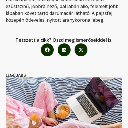
ezüstszínű, jobbra néző, bal lábán álló, felemelt jobb
lábában követ tartó darumadár látható. A pajzsfej
közepén ötleveles, nyitott aranykorona lebeg.
Tetszett a cikk? Oszd meg ismerőseiddel is!
LEGÚJABB