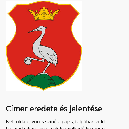
Címer eredete és jelentése
Ívelt oldalú, vörös színű a pajzs, talpában zöld
hármashalom, amelynek kiemelkedő közepén