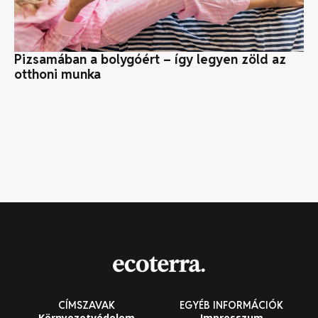
Pizsamában a bolygóért – így legyen zöld az
Sz
otthoni munka
CÍMSZAVAK
EGYÉB INFORMÁCIÓK
Környezetvédelem
Impresszum