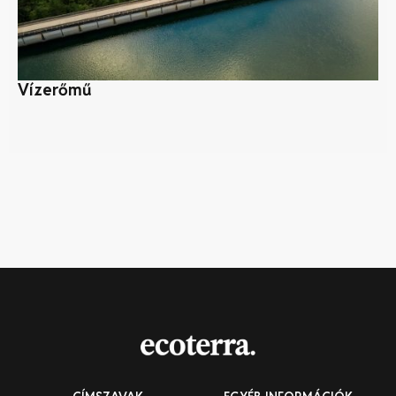
Vízerőmű
Mi
ép