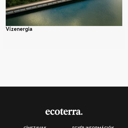
Vízenergia
Bi