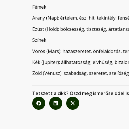
Fémek
Arany (Nap): értelem, ész, hit, tekintély, fen
Ezüst (Hold): bölcsesség, tisztaság, ártatla
Színek
Vörös (Mars): hazaszeretet, önfeláldozás, te
Kék (Jupiter): állhatatosság, elvhűség, bizalo
Zöld (Vénusz): szabadság, szeretet, szelídsé
Tetszett a cikk? Oszd meg ismerőseiddel is