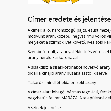
Címer eredete és jelentése
A címer: álló, háromszögű pajzs, ezüst meze
motívum: aranyközepű, négyszirmú vörös vir
melyeket a szirmok ívét követő, íves zöld ka
Szembefordult, arannyal ékített és vörössel b
arany heraldikai koronával.
A sisakdísz: a sisakkoronából növekvő arany 
oldalra kihajló arany búzakalásztól kísérve.
Takarók: mindkét oldalon zöld-arany
A címer alatt lebegő, hármas tagolású, fecs
nagybetűs felirat: MARÁZA. A településnév el
A színek jelentése: