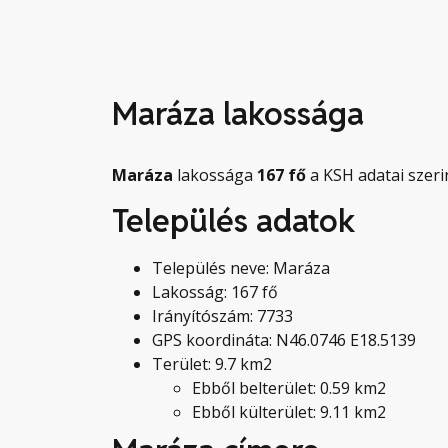
Maráza lakossága
Maráza
lakossága
167
fő
a KSH adatai szeri
Település adatok
Település neve: Maráza
Lakosság: 167 fő
Irányítószám: 7733
GPS koordináta: N46.0746 E18.5139
Terület: 9.7 km2
Ebből belterület: 0.59 km2
Ebből külterület: 9.11 km2