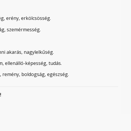
ség, erény, erkölcsösség.
nság, szemérmesség.
nni akarás, nagylelkűség.
m, ellenálló-képesség, tudás.
g, remény, boldogság, egészség.
!