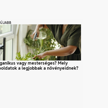
GÚJABB
ganikus vagy mesterséges? Mely
Csodájára já
poldatok a legjobbak a növényeidnek?
egzotikus fa