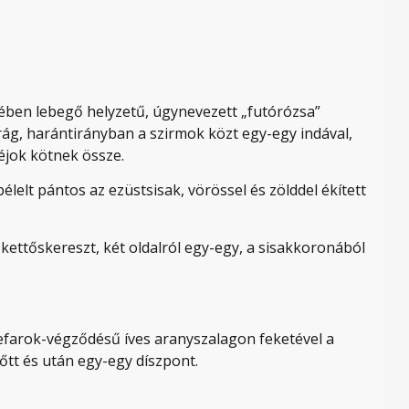
jében lebegő helyzetű, úgynevezett „futórózsa”
ág, harántirányban a szirmok közt egy-egy indával,
réjok kötnek össze.
élelt pántos az ezüstsisak, vörössel és zölddel ékített
kettőskereszt, két oldalról egy-egy, a sisakkoronából
kefarok-végződésű íves aranyszalagon feketével a
őtt és után egy-egy díszpont.