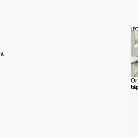
LE
nt.
Or
tá