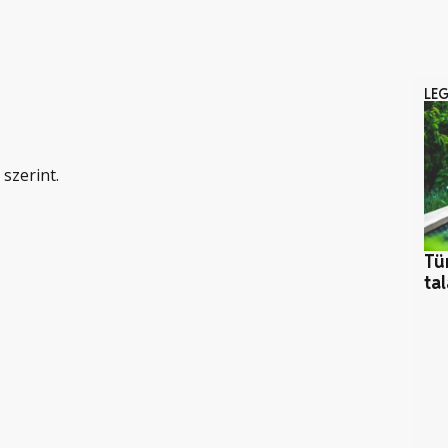
LE
 szerint.
Tü
ta