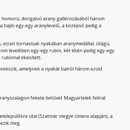
k homorú, dongaívű arany gallérozásából három
a hajló egy-egy aranylevelű, a középső pedig a
s, ezüst tornasisak nyakában aranymedállal, ötágú,
rom levelében egy-egy rubin, két ékén pedig egy-egy
 rubinnal ékesített.
övekszik, amelynek a nyakát balról három ezüst
aranyszalagon fekete betűvel: Magyartelek felirat
települőkre utal (Szatmár megye címere alapján), a
kezik meg.