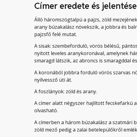
Címer eredete és jelentése
Álló háromszögtalpú a pajzs, zöld mezejéne
arany búzakalász növekszik, a jobbra és balr
pajzsfő felé mutat.
A sisak: szembeforduló, vörös bélésű, pánto
nyitott leveles aranykoronával, amelynek há
smaragd látszik, az abroncs is smaragddal és
A koronából jobbra forduló vörös szarvas n
nyílvessző üti át.
A foszlányok: zöld és arany.
A címer alatt négyszer hajlított fecskefarkú 
olvasható.
A címerben a három búzakalász a szatmári be
zöld mező pedig a zalai betelepülőkről emlé