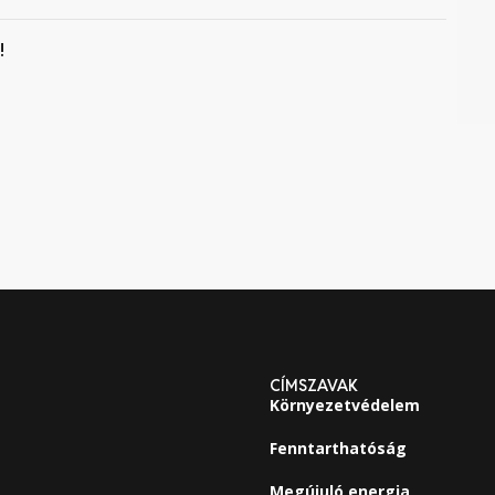
!
CÍMSZAVAK
Környezetvédelem
Fenntarthatóság
Megújuló energia