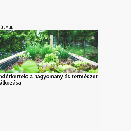
GÚJABB
ndérkertek: a hagyomány és természet
Környezetbar
lálkozása
jövő zöld, v