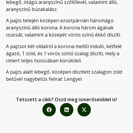
lebegő, ötágú aranyszínű szőlőlevél, valamint álló,
aranyszínű búzakalász.
A pajzs tetején középen ezüstpárnán háromágú
aranyszínű álló korona. A korona három ágának
csúcsát, valamint a közepét vörös színű ékkő díszíti.
A pajzsot két oldalról a korona mellől induló, kétfelé
ágazó, 1 zöld, és 1 vörös színű szalag díszíti, mely a
címert teljes hosszában körülöleli.
A pajzs alatt lebegő, középen díszített szalagon zöld
betűvel nagybetűs felirat: Lengyel.
Tetszett a cikk? Oszd meg ismerőseiddel is!