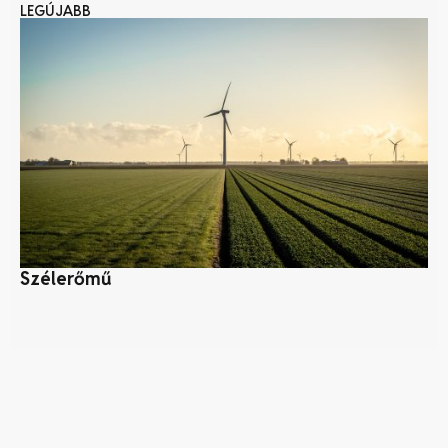
LEGÚJABB
Szélerőmű
Mi
ép