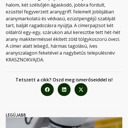
halom, két szélsőjén ágaskodó, jobbra fordult,
ezüsttel fegyverzett aranygriff. Felemelt jobbjában
aranymarkolatú és védvasú, ezüstpengéjű szablyát
tart, balját ragadozásra nyújtja. A címerpajzsot két
oldalról egy-egy, szárukon alul keresztbe tett hét-hét
arany makkterméssel ékített zöld tölgykoszorú övezi.
A címer alatt lebegő, hármas tagolású, íves
aranyszalagon feketével a nagybetűs településnév:
KRASZNOKVAJDA.
Tetszett a cikk? Oszd meg ismerőseiddel is!
LEGÚJABB