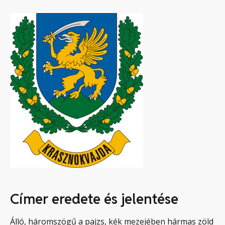
Címer eredete és jelentése
Álló, háromszögű a pajzs, kék mezejében hármas zöld