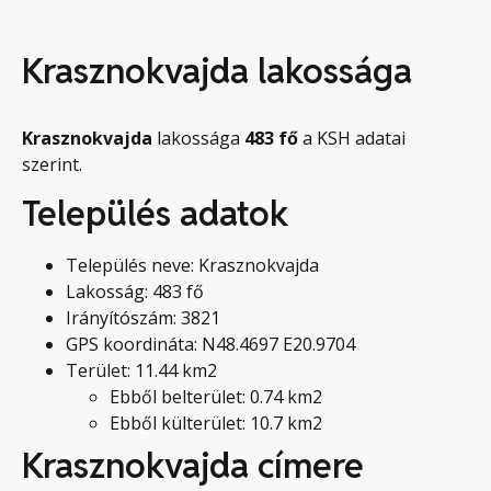
Krasznokvajda lakossága
Krasznokvajda
lakossága
483
fő
a KSH adatai
szerint.
Település adatok
Település neve: Krasznokvajda
Lakosság: 483 fő
Irányítószám: 3821
GPS koordináta: N48.4697 E20.9704
Terület: 11.44 km2
Ebből belterület: 0.74 km2
Ebből külterület: 10.7 km2
Krasznokvajda címere