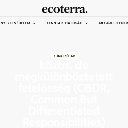
RNYEZETVÉDELEM
FENNTARTHATÓSÁG
MEGÚJULÓ ENER
KLÍMASZÓTÁR
közös, de
megkülönböztetett
felelősség (CBDR,
Common But
Differentiated
Responsibilities)