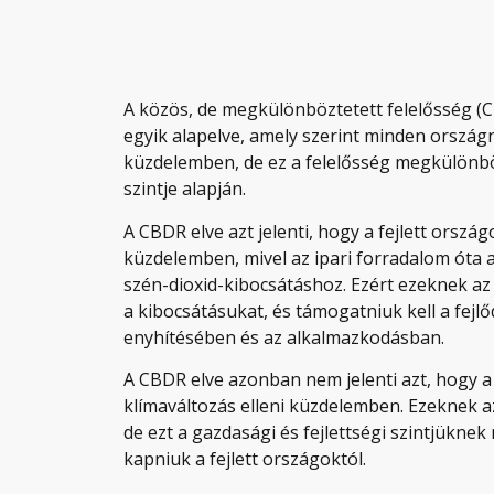
A közös, de megkülönböztetett felelősség 
egyik alapelve, amely szerint minden országn
küzdelemben, de ez a felelősség megkülönböz
szintje alapján.
A CBDR elve azt jelenti, hogy a fejlett orsz
küzdelemben, mivel az ipari forradalom óta 
szén-dioxid-kibocsátáshoz. Ezért ezeknek 
a kibocsátásukat, és támogatniuk kell a fejl
enyhítésében és az alkalmazkodásban.
A CBDR elve azonban nem jelenti azt, hogy a
klímaváltozás elleni küzdelemben. Ezeknek a
de ezt a gazdasági és fejlettségi szintjükne
kapniuk a fejlett országoktól.