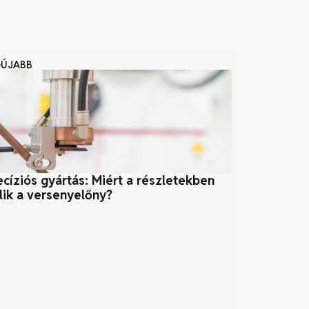
GÚJABB
ecíziós gyártás: Miért a részletekben
Ökológiai lá
jlik a versenyelőny?
(teljes útmut