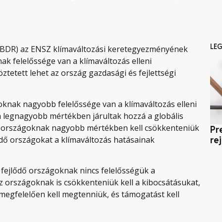
LE
(CBDR) az ENSZ klímaváltozási keretegyezményének
ak felelőssége van a klímaváltozás elleni
tetett lehet az ország gazdasági és fejlettségi
ágoknak nagyobb felelőssége van a klímaváltozás elleni
a legnagyobb mértékben járultak hozzá a globális
az országoknak nagyobb mértékben kell csökkenteniük
Pr
ődő országokat a klímaváltozás hatásainak
re
 fejlődő országoknak nincs felelősségük a
z országoknak is csökkenteniük kell a kibocsátásukat,
k megfelelően kell megtenniük, és támogatást kell