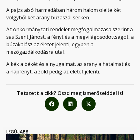
A pajzs alsó harmadában három halom ölelte két
völgyből két arany búzaszál serken.
Az önkormányzati rendelet megfogalmazása szerint a
sas Szent Jánost, a fényt és a megvilágosodottságot, a
búzakalász az életet jelenti, egyben a
mezőgazdálkodásra utal.
A kék a békét és a nyugalmat, az arany a hatalmat és
a napfényt, a zöld pedig az életet jelenti.
Tetszett a cikk? Oszd meg ismerőseiddel is!
LEGÚJABB