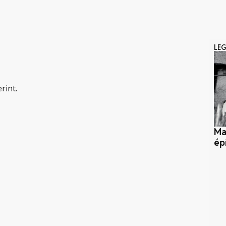
LE
rint.
Ma
ép