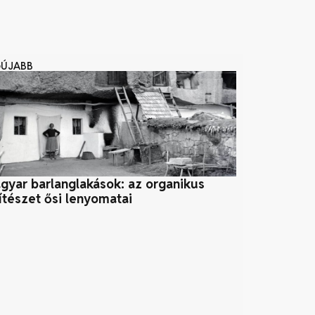
GÚJABB
gyar barlanglakások: az organikus
Hogyan formá
ítészet ősi lenyomatai
fenntartható