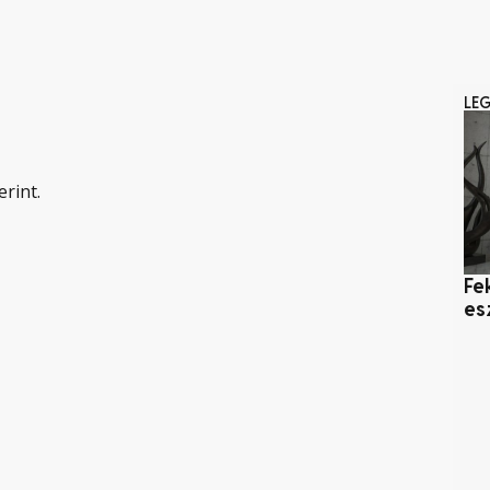
LE
erint.
Fe
es