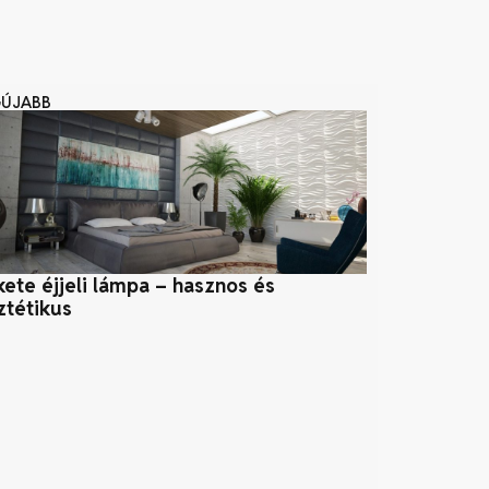
GÚJABB
kete éjjeli lámpa – hasznos és
Precíziós gyá
ztétikus
rejlik a vers