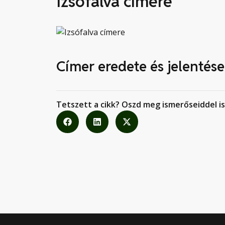
Izsófalva címere
Címer eredete és jelentése
Tetszett a cikk? Oszd meg ismerőseiddel is