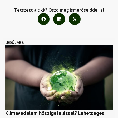
Tetszett a cikk? Oszd meg ismerőseiddel is!
LEGÚJABB
Klímavédelem hőszigeteléssel? Lehetséges!
Ny