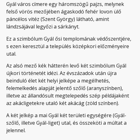
Gyál város címere egy háromszögű pajzs, melynek
felső vörös mezőjében ágaskodó fehér lovon ülő
páncélos vitéz (Szent György) látható, amint
lándzsájával legyőzi a sárkányt.
Ez a szimbólum Gyál ősi templomának védőszentjére,
s ezen keresztül a település középkori előzményeire
utal.
Az alsó mező kék hátterén levő két szimbólum Gyál
újkori történetét idézi. Az évszázadok után újra
beinduló élet két helyi jelképe a megélhetés,
felemelkedés alapját jelentő szőlő (aranyszínben),
illetve az állandósult megtelepedés szép példájaként
az akácligetekre utaló két akácág (zöld színben).
A két jelkép a mai Gyál két területi egységére (Gyál-
szőlő, illetve Gyál-liget) utal, és összeköti a múltat a
jelennel.