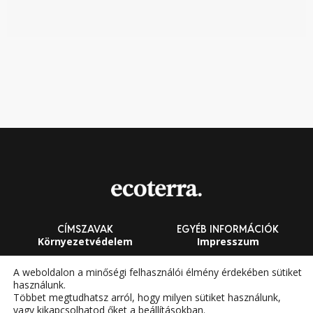
kö
CÍMSZAVAK
EGYÉB INFORMÁCIÓK
Környezetvédelem
Impresszum
Fenntarthatóság
Általános Szerződési
A weboldalon a minőségi felhasználói élmény érdekében sütiket
Feltételek
használunk.
Megújuló energia
Többet megtudhatsz arról, hogy milyen sütiket használunk,
vagy kikapcsolhatod őket a
beállításokban
.